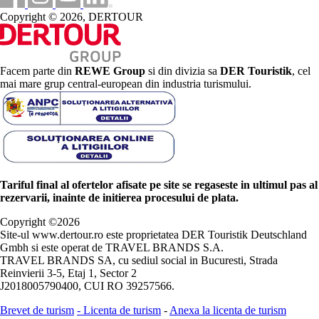
Copyright © 2026, DERTOUR
Facem parte din
REWE Group
si din divizia sa
DER Touristik
, cel
mai mare grup central-european din industria turismului.
Tariful final al ofertelor afisate pe site se regaseste in ultimul pas al
rezervarii, inainte de initierea procesului de plata.
Copyright ©
2026
Site-ul www.dertour.ro este proprietatea DER Touristik Deutschland
Gmbh si este operat de TRAVEL BRANDS S.A.
TRAVEL BRANDS SA, cu sediul social in Bucuresti, Strada
Reinvierii 3-5, Etaj 1, Sector 2
J2018005790400, CUI RO 39257566.
Brevet de turism
-
Licenta de turism
-
Anexa la licenta de turism