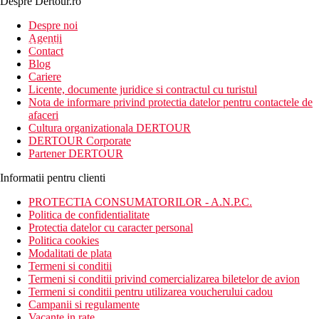
Despre Dertour.ro
Inscrie-te la
Despre noi
Agentii
newsletter!
Contact
Blog
Cariere
Licente, documente juridice si contractul cu turistul
Nota de informare privind protectia datelor pentru contactele de
afaceri
Cultura organizationala DERTOUR
DERTOUR Corporate
Partener DERTOUR
Informatii pentru clienti
PROTECTIA CONSUMATORILOR - A.N.P.C.
Politica de confidentialitate
Protectia datelor cu caracter personal
Politica cookies
Modalitati de plata
Termeni si conditii
Termeni si conditii privind comercializarea biletelor de avion
Termeni si conditii pentru utilizarea voucherului cadou
Campanii si regulamente
Vacante in rate