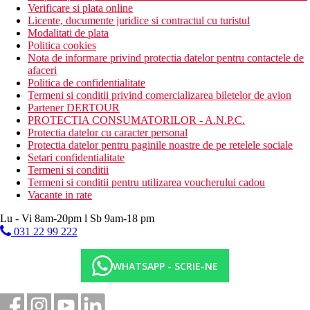
Verificare si plata online
Licente, documente juridice si contractul cu turistul
Modalitati de plata
Politica cookies
Nota de informare privind protectia datelor pentru contactele de
afaceri
Politica de confidentialitate
Termeni si conditii privind comercializarea biletelor de avion
Partener DERTOUR
PROTECTIA CONSUMATORILOR - A.N.P.C.
Protectia datelor cu caracter personal
Protectia datelor pentru paginile noastre de pe retelele sociale
Setari confidentialitate
Termeni si conditii
Termeni si conditii pentru utilizarea voucherului cadou
Vacante in rate
Lu - Vi 8am-20pm l Sb 9am-18 pm
031 22 99 222
WHATSAPP - SCRIE-NE