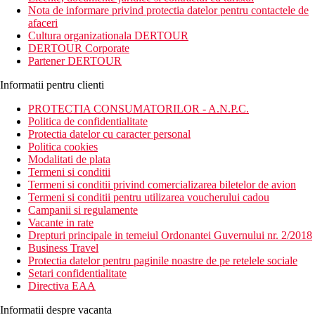
Bahrain. Experimentati serviciile rafinate, gama variata de
Nota de informare privind protectia datelor pentru contactele de
mancaruri si optiunile de recreere.
afaceri
Cultura organizationala DERTOUR
Distanta
DERTOUR Corporate
9 km distanta de Aeroportul International Bahrain
Partener DERTOUR
16 km distanta de Templul BarBar
Informatii pentru clienti
Descrierea camerei
Camerele dispun de:
PROTECTIA CONSUMATORILOR - A.N.P.C.
Politica de confidentialitate
cada sau dus
Protectia datelor cu caracter personal
balcon / terasa
Politica cookies
Wifi
Modalitati de plata
uscator de par
Termeni si conditii
toaleta
Termeni si conditii privind comercializarea biletelor de avion
papuci de casa
Termeni si conditii pentru utilizarea voucherului cadou
halat de baie
Campanii si regulamente
lenjerie de pat
Vacante in rate
cana fierbator
Drepturi principale in temeiul Ordonantei Guvernului nr. 2/2018
frigider
Business Travel
seif
Protectia datelor pentru paginile noastre de pe retelele sociale
aparat pentru preparare cafea / ceai
Setari confidentialitate
telefon
Directiva EAA
TV
aer conditionat (controlat central)
Informatii despre vacanta