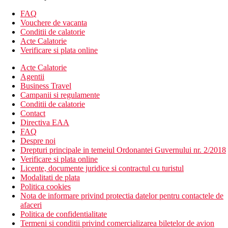
Descrierea hotelului
FAQ
Hotelul dispune de:
Vouchere de vacanta
Conditii de calatorie
receptie deschisa non stop
Acte Calatorie
Wifi
Verificare si plata online
bancomat
Acte Calatorie
camera de bagaje
Agentii
babysitting (contra cost)
Business Travel
menaj zilnic
Campanii si regulamente
spalatorie (contra cost)
Conditii de calatorie
curatatorie chimica (contra cost)
Contact
sali de conferinta & petreceri (contra cost)
Directiva EAA
sala de fitness
FAQ
spa & centru de wellness (contra cost)
Despre noi
lift
Drepturi principale in temeiul Ordonantei Guvernului nr. 2/2018
transfer de la si/sau la aeroport (contra cost)
Verificare si plata online
parcare
Licente, documente juridice si contractul cu turistul
parcare pentru persoane cu handicap
Modalitati de plata
serviciu de trezire
Politica cookies
piscine
Nota de informare privind protectia datelor pentru contactele de
restaurant
afaceri
bar
Politica de confidentialitate
room service
Termeni si conditii privind comercializarea biletelor de avion
club pentru copii (contra cost)