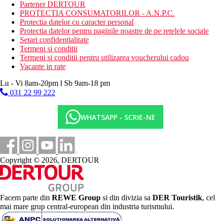
Partener DERTOUR
cafenele
PROTECTIA CONSUMATORILOR - A.N.P.C.
magazine de suveniruri
Protectia datelor cu caracter personal
150 de camere
Protectia datelor pentru paginile noastre de pe retelele sociale
facilitati pentru persoane cu mobilitate redusa
Setari confidentialitate
Activitati sportive gratuite
Termeni si conditii
darts
Termeni si conditii pentru utilizarea voucherului cadou
muzica/spectacol live
Vacante in rate
fitness
Lu - Vi 8am-20pm l Sb 9am-18 pm
sauna
031 22 99 222
Activitati sportive contra cost
divertisment de seara
WHATSAPP - SCRIE-NE
club de noapte/DJ
biliard
masaj
spa & centru de wellness
Copyright © 2026, DERTOUR
Masa
BB: mic dejun.
HB: mic dejun si cina.
FB: mic dejun, pranz si cina.
Facem parte din
REWE Group
si din divizia sa
DER Touristik
, cel
Categoria oficiala
mai mare grup central-european din industria turismului.
4 stele