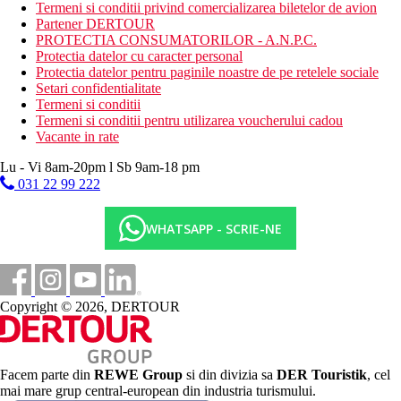
sezlonguri si umbrele gratuite
Termeni si conditii privind comercializarea biletelor de avion
Partener DERTOUR
Activitati sportive gratuite
PROTECTIA CONSUMATORILOR - A.N.P.C.
divertisment de seara
Protectia datelor cu caracter personal
plaja
Protectia datelor pentru paginile noastre de pe retelele sociale
camera de jocuri
Setari confidentialitate
muzica/spectacol live
Termeni si conditii
Termeni si conditii pentru utilizarea voucherului cadou
Activitati sportive contra cost
Vacante in rate
sporturi nautice
masaj
Lu - Vi 8am-20pm l Sb 9am-18 pm
sauna
031 22 99 222
spa & centru de wellness
baie turceasca/baie de aburi
WHATSAPP - SCRIE-NE
Masa
All Inclusive
mic dejun (7:00 - 10:30)
Copyright © 2026, DERTOUR
pranz (12:30 - 15:30)
cina (19:00 - 22:30) tip bufet in restaurantul principal
bauturi alcoolice si non-alcoolice selectate servite in
restaurantul principal in timpul meselor si la barul de pe
plaja (10:30 - pana la apusul soarelui)
Facem parte din
REWE Group
si din divizia sa
DER Touristik
, cel
mai mare grup central-european din industria turismului.