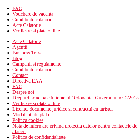
Hotelul dispune de:
FAQ
117 camere
Vouchere de vacanta
restaurant principal tip bufet
Conditii de calatorie
restaurant A-la Carte (specialitati internationale)
Acte Calatorie
bar langa piscina
Verificare si plata online
piscina infinity
Acte Calatorie
sala de fitness
Agentii
receptie deschisa non stop
Business Travel
bancomat
Blog
schimb valutar
Campanii si regulamente
bancomat
Conditii de calatorie
camera de bagaje
Contact
menaj zilnic
Directiva EAA
spa & centru de wellness (contra cost)
FAQ
sali de conferinta & petreceri (contra cost)
Despre noi
spalatorie (contra cost)
Drepturi principale in temeiul Ordonantei Guvernului nr. 2/2018
business centre (contra cost)
Verificare si plata online
aer conditionat
Licente, documente juridice si contractul cu turistul
teren de joaca pentru copii
Modalitati de plata
camera de jocuri
Politica cookies
club pentru copii
Nota de informare privind protectia datelor pentru contactele de
Descrierea plajei
afaceri
plaja privata cu nisip chiar langa hotel
Politica de confidentialitate