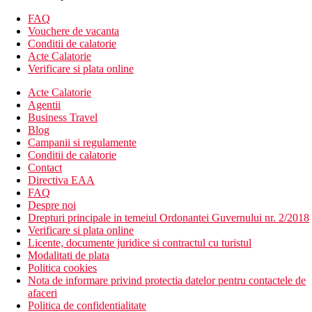
Vila Studio pe plaja, piscina mica: vedere la mare, acces la
FAQ
o piscina privata.
Vouchere de vacanta
Vila cu piscina pe plaja si un dormitor: vila cu un dormitor
Conditii de calatorie
pe plaja, cu piscina privata.
Acte Calatorie
Vila cu piscina deasupra apei, cu un dormitor: vila cu un
Verificare si plata online
dormitor pe apa, cu piscina privata.
Vila cu piscina pe plaja, 2 dormitoare: vila cu doua
Acte Calatorie
dormitoare pe plaja, 2 dormitoare, piscina privata.
Agentii
Business Travel
Descrierea hotelului
Blog
Hotelul dispune de:
Campanii si regulamente
Conditii de calatorie
receptie deschisa non stop
Contact
102 camere si vile
Directiva EAA
restaurant principal
FAQ
restaurant C Salt (specialitati internationale)
Despre noi
bar langa piscina si lounge club
Drepturi principale in temeiul Ordonantei Guvernului nr. 2/2018
2 piscine cu temperatura controlata (una doar pentru
Verificare si plata online
adulti)
Licente, documente juridice si contractul cu turistul
sala de fitness
Modalitati de plata
sporturi nautice pe plaja
Politica cookies
piscina pentru copii
Nota de informare privind protectia datelor pentru contactele de
parc acvatic cu tobogane
afaceri
club pentru copii si club pentru adolescenti
Politica de confidentialitate
spalatorie (contra cost)