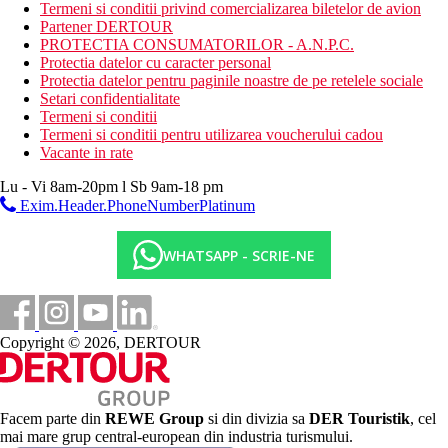
Termeni si conditii privind comercializarea biletelor de avion
menaj zilnic
Partener DERTOUR
curatatorie chimica (contra cost)
PROTECTIA CONSUMATORILOR - A.N.P.C.
sali de conferinta & petreceri (contra cost)
Protectia datelor cu caracter personal
camera de bagaje
Protectia datelor pentru paginile noastre de pe retelele sociale
transfer de si/sau la aeroport (contra cost)
Setari confidentialitate
room service
Termeni si conditii
serviciu de trezire
Termeni si conditii pentru utilizarea voucherului cadou
Wifi gratuit in camere si in zone publice
Vacante in rate
Descrierea plajei
Lu - Vi 8am-20pm l Sb 9am-18 pm
plaja privata cu nisip chiar langa hotel
sezlonguri si umbrele gratuite
Exim.Header.PhoneNumberPlatinum
Activitati sportive gratuite
WHATSAPP - SCRIE-NE
fitness
volei
snorkeling
yoga
zumba
Copyright © 2026, DERTOUR
baie cu aburi
sauna
Activitati sportive contra cost
tir cu arcul
Facem parte din
REWE Group
si din divizia sa
DER Touristik
, cel
plimbari cu camila
mai mare grup central-european din industria turismului.