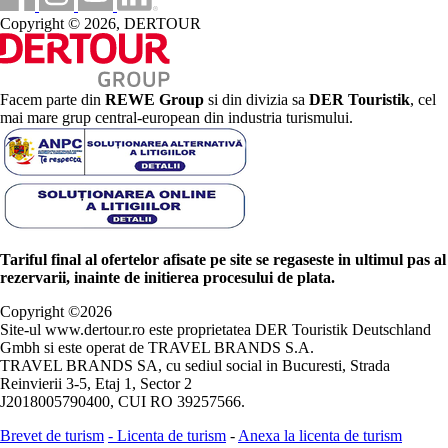
Copyright © 2026, DERTOUR
Facem parte din
REWE Group
si din divizia sa
DER Touristik
, cel
mai mare grup central-european din industria turismului.
Tariful final al ofertelor afisate pe site se regaseste in ultimul pas al
rezervarii, inainte de initierea procesului de plata.
Copyright ©
2026
Site-ul www.dertour.ro este proprietatea DER Touristik Deutschland
Gmbh si este operat de TRAVEL BRANDS S.A.
TRAVEL BRANDS SA, cu sediul social in Bucuresti, Strada
Reinvierii 3-5, Etaj 1, Sector 2
J2018005790400, CUI RO 39257566.
Brevet de turism
-
Licenta de turism
-
Anexa la licenta de turism