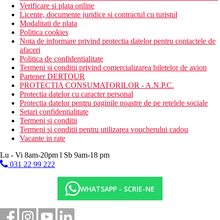
Verificare si plata online
Licente, documente juridice si contractul cu turistul
Modalitati de plata
Politica cookies
Nota de informare privind protectia datelor pentru contactele de
afaceri
Politica de confidentialitate
Termeni si conditii privind comercializarea biletelor de avion
Partener DERTOUR
PROTECTIA CONSUMATORILOR - A.N.P.C.
Protectia datelor cu caracter personal
Protectia datelor pentru paginile noastre de pe retelele sociale
Setari confidentialitate
Termeni si conditii
Termeni si conditii pentru utilizarea voucherului cadou
Vacante in rate
Lu - Vi 8am-20pm l Sb 9am-18 pm
031 22 99 222
WHATSAPP - SCRIE-NE