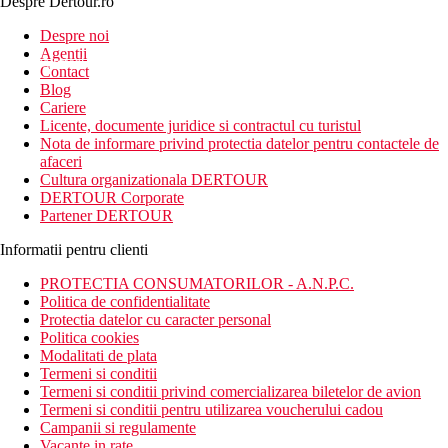
Despre Dertour.ro
Inscrie-te la
Despre noi
Agentii
newsletter!
Contact
Blog
Cariere
Licente, documente juridice si contractul cu turistul
Nota de informare privind protectia datelor pentru contactele de
afaceri
Cultura organizationala DERTOUR
DERTOUR Corporate
Partener DERTOUR
Informatii pentru clienti
PROTECTIA CONSUMATORILOR - A.N.P.C.
Politica de confidentialitate
Protectia datelor cu caracter personal
Politica cookies
Modalitati de plata
Termeni si conditii
Termeni si conditii privind comercializarea biletelor de avion
Termeni si conditii pentru utilizarea voucherului cadou
Campanii si regulamente
Vacante in rate