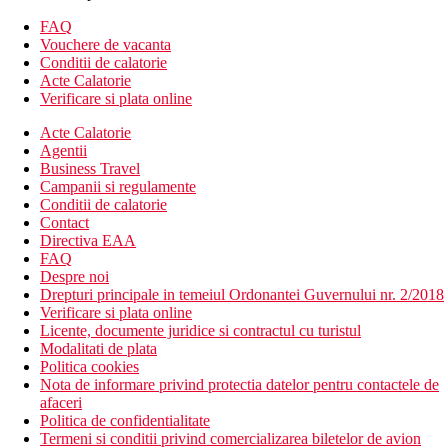
facilitatile de mai sus)
FAQ
Vouchere de vacanta
Camera dubla, Promo:
oferta cu capacitate limitata, camerele
Conditii de calatorie
pot fi situate intr-o locatie mai putin favorabila
Acte Calatorie
Verificare si plata online
Descrierea hotelului
hol de intrare cu receptie
Acte Calatorie
restaurantul principal
Agentii
barul din receptie
Business Travel
bar langa piscina
Campanii si regulamente
Wi-Fi in hol (gratuit)
Conditii de calatorie
seif la receptie (contra cost)
Contact
piscina cu piscina integrata (sezlonguri si umbrele gratuite)
Directiva EAA
piscina acoperita
FAQ
loc de joaca pentru copii mici
Despre noi
magazin cu suveniruri
Drepturi principale in temeiul Ordonantei Guvernului nr. 2/2018
sala de conferinta
Verificare si plata online
club de noapte
Licente, documente juridice si contractul cu turistul
Modalitati de plata
Descrierea plajei
Politica cookies
nisipos
Nota de informare privind protectia datelor pentru contactele de
sezlonguri si umbrele contra cost
afaceri
Politica de confidentialitate
Activitati sportive gratuite
Termeni si conditii privind comercializarea biletelor de avion