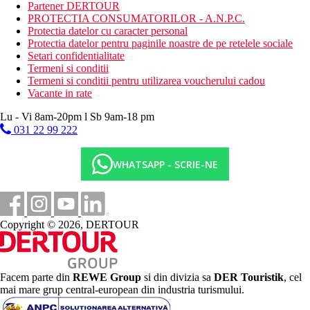
piscina interioara
Partener DERTOUR
fitness
PROTECTIA CONSUMATORILOR - A.N.P.C.
tenis de masa
Protectia datelor cu caracter personal
Protectia datelor pentru paginile noastre de pe retelele sociale
Activitati sportive contra cost
Setari confidentialitate
biliard
Termeni si conditii
masaje
Termeni si conditii pentru utilizarea voucherului cadou
sauna
Vacante in rate
aburi
Lu - Vi 8am-20pm l Sb 9am-18 pm
Mese
031 22 99 222
Mic dejun
Bufet mic dejun
WHATSAPP - SCRIE-NE
Demipensiune
Mic dejun si cina tip bufet
Copyright © 2026, DERTOUR
All Inclusive Light
Mic dejun tip bufet 7.30-10.00, pranz bufet 12.00-14.00,
cina bufet 18.30-21.00
Facem parte din
REWE Group
si din divizia sa
DER Touristik
, cel
Gustare usoara (10.00-12.00 si 16.00-17.00)
mai mare grup central-european din industria turismului.
Cantitate nelimitata de bauturi racoritoare selectate si