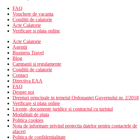
Descrierea hotelului
FAQ
hol de intrare cu receptie
Vouchere de vacanta
restaurantul principal
Conditii de calatorie
3 restaurante cu serviciu (contra cost, este necesară
Acte Calatorie
rezervare, italiană, pește)
Verificare si plata online
4 bare
wi-fi (gratuit)
Acte Calatorie
piscina (sezlonguri, umbrele si prosoape gratuite)
Agentii
piscina acoperita
Business Travel
piscina pentru copii
Blog
diapozitive
Campanii si regulamente
loc de joaca
Conditii de calatorie
mini club (pentru copii 4-12 ani, este necesară rezervare)
Contact
Directiva EAA
Descrierea plajei
FAQ
nisip-pietriș
Despre noi
dig
Drepturi principale in temeiul Ordonantei Guvernului nr. 2/2018
sezlonguri, umbrele si prosoape gratuite
Verificare si plata online
accesibil prin comunicare locală
Licente, documente juridice si contractul cu turistul
Modalitati de plata
Activitati sportive gratuite
Politica cookies
programe de animație
Nota de informare privind protectia datelor pentru contactele de
programe de seară
afaceri
săgeți
Politica de confidentialitate
bocce