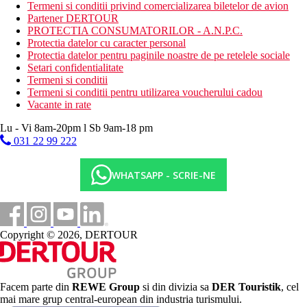
Termeni si conditii privind comercializarea biletelor de avion
gimnastica acvatica
Partener DERTOUR
tenis de masa
PROTECTIA CONSUMATORILOR - A.N.P.C.
sauna
Protectia datelor cu caracter personal
baie turceasca
Protectia datelor pentru paginile noastre de pe retelele sociale
aburi
Setari confidentialitate
Termeni si conditii
Activitati sportive contra cost
Termeni si conditii pentru utilizarea voucherului cadou
Centru SPA (necesită rezervare)
Vacante in rate
sporturi acvatice pe plajă
masaje
Lu - Vi 8am-20pm l Sb 9am-18 pm
biliard
031 22 99 222
jocuri video pentru copii
canoe
coafor
WHATSAPP - SCRIE-NE
Mesele incluse
Ultra All Inclusive:
Restaurant principal: 07.30–10.00 mic dejun tip bufet,
10.00–11.00 mic dejun tip bufet târziu, 12.30–14.30 prânz
Copyright © 2026, DERTOUR
bufet, 18.30–21.00 cina bufet, 23.30–01.00 gustări de
noapte, cafea, ceai și băuturi nealcoolice servite la prânz și
cină băuturi răcoritoare, bere, vin și băuturi alcoolice
selectate (import și produse local, îmbuteliate)
Facem parte din
REWE Group
si din divizia sa
DER Touristik
, cel
Bar pe plajă: 10.00-00.00 băuturi alcoolice fără alcool și
mai mare grup central-european din industria turismului.
selectate (produse local și unele importate, îmbuteliate)