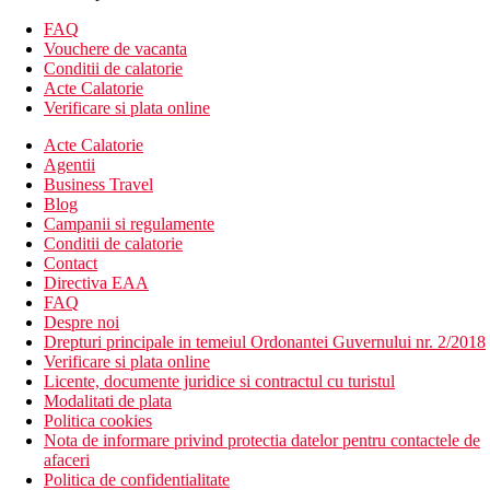
Descrierea hotelului
FAQ
hol de intrare cu receptie
Vouchere de vacanta
restaurantul principal
Conditii de calatorie
3 restaurante cu serviciu (contra cost, este necesară
Acte Calatorie
rezervare, italiană, pește)
Verificare si plata online
4 bare
wi-fi (gratuit)
Acte Calatorie
piscina (sezlonguri, umbrele si prosoape gratuite)
Agentii
piscina acoperita
Business Travel
piscina pentru copii
Blog
diapozitive
Campanii si regulamente
loc de joaca
Conditii de calatorie
mini club (pentru copii 4-12 ani, este necesară rezervare)
Contact
Directiva EAA
Descrierea plajei
FAQ
nisip-pietriș
Despre noi
dig
Drepturi principale in temeiul Ordonantei Guvernului nr. 2/2018
sezlonguri, umbrele si prosoape gratuite
Verificare si plata online
accesibil prin comunicare locală
Licente, documente juridice si contractul cu turistul
Modalitati de plata
Activitati sportive gratuite
Politica cookies
programe de animație
Nota de informare privind protectia datelor pentru contactele de
programe de seară
afaceri
săgeți
Politica de confidentialitate
bocce