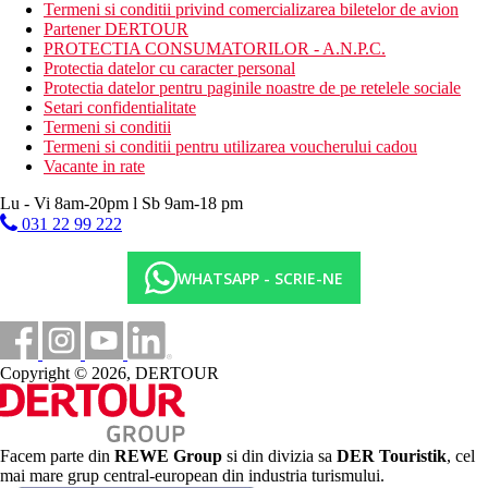
Termeni si conditii privind comercializarea biletelor de avion
gimnastica acvatica
Partener DERTOUR
tenis de masa
PROTECTIA CONSUMATORILOR - A.N.P.C.
sauna
Protectia datelor cu caracter personal
baie turceasca
Protectia datelor pentru paginile noastre de pe retelele sociale
aburi
Setari confidentialitate
Termeni si conditii
Activitati sportive contra cost
Termeni si conditii pentru utilizarea voucherului cadou
Centru SPA (necesită rezervare)
Vacante in rate
sporturi acvatice pe plajă
masaje
Lu - Vi 8am-20pm l Sb 9am-18 pm
biliard
031 22 99 222
jocuri video pentru copii
canoe
coafor
WHATSAPP - SCRIE-NE
Mesele incluse
Ultra All Inclusive:
Restaurant principal: 07.30–10.00 mic dejun tip bufet,
10.00–11.00 mic dejun tip bufet târziu, 12.30–14.30 prânz
Copyright © 2026, DERTOUR
bufet, 18.30–21.00 cina bufet, 23.30–01.00 gustări de
noapte, cafea, ceai și băuturi nealcoolice servite la prânz și
cină băuturi răcoritoare, bere, vin și băuturi alcoolice
selectate (import și produse local, îmbuteliate)
Facem parte din
REWE Group
si din divizia sa
DER Touristik
, cel
Bar pe plajă: 10.00-00.00 băuturi alcoolice fără alcool și
mai mare grup central-european din industria turismului.
selectate (produse local și unele importate, îmbuteliate)