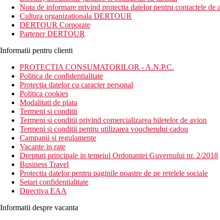
Nota de informare privind protectia datelor pentru contactele de a
Distanta
Cultura organizationala DERTOUR
plaje: pe plaja
DERTOUR Corporate
aeroport: 90 km
Partener DERTOUR
centru: 1 km
optiuni de cumparaturi: 1 km
Informatii pentru clienti
Descrierea camerei
PROTECTIA CONSUMATORILOR - A.N.P.C.
Camera dubla superioara (aprox. 37 m2) cat si celelate camere d
Politica de confidentialitate
aer conditionat
Protectia datelor cu caracter personal
TV
Politica cookies
telefon
Modalitati de plata
Wi-Fi (gratuit)
Termeni si conditii
seif (gratuit)
Termeni si conditii privind comercializarea biletelor de avion
baie privata (camera, uscator de par, toaleta)
Termeni si conditii pentru utilizarea voucherului cadou
minibar
Campanii si regulamente
aparat de cafea
Vacante in rate
balcon
Drepturi principale in temeiul Ordonantei Guvernului nr. 2/2018
Business Travel
Descrierea hotelului
Protectia datelor pentru paginile noastre de pe retelele sociale
Hotelul dispune de:
Setari confidentialitate
​​receptie
Directiva EAA
restaurant principal
piscina exterioara
Informatii despre vacanta
piscina pentru copii