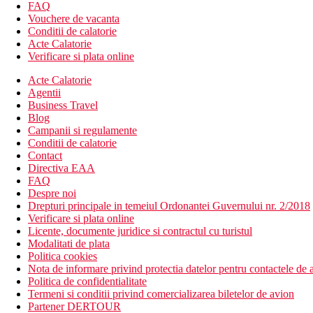
piscina doar pentru adulti (16+)
FAQ
piscina interioara (incalzita)
Vouchere de vacanta
bar "Palazzo Lobby Lounge"
Conditii de calatorie
bar "Alibaba VIP Lounge"
Acte Calatorie
cofetarie "Palazzo Patisserie"
Verificare si plata online
restaurant a la carte "Develi Kebab House"
Acte Calatorie
restaurant a la carte "Mezzo" - bucatarie mediteraneana
Agentii
Wi-Fi (gratuit)
Business Travel
cazino
Blog
magazine
Campanii si regulamente
inchiriere auto (contra cost)
Conditii de calatorie
narghilea (contra cost)
Contact
fotograf (contra cost)
Directiva EAA
coafor (contra cost)
FAQ
servicii medicale (contra cost)
Despre noi
sali de conferinta
Drepturi principale in temeiul Ordonantei Guvernului nr. 2/2018
centru wellness & SPA (contra cost)
Verificare si plata online
fitness
Licente, documente juridice si contractul cu turistul
club pentru copii (4 - 16 ani)
Modalitati de plata
schimb valutar
Politica cookies
Descrierea plajei
Nota de informare privind protectia datelor pentru contactele de a
plaja nisipoasa mai mica
Politica de confidentialitate
privata
Termeni si conditii privind comercializarea biletelor de avion
sezlonguri si umbrele gratuite
Partener DERTOUR