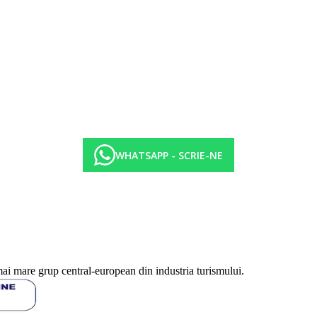
WHATSAPP - SCRIE-NE
mai mare grup central-european din industria turismului.
t servite gratuit la mese.
hotel si pot fi modificate.