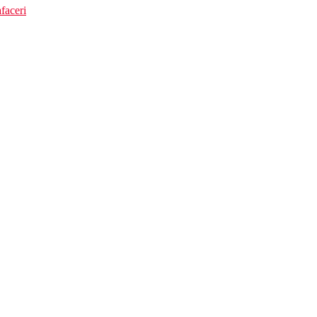
faceri
ispun de: