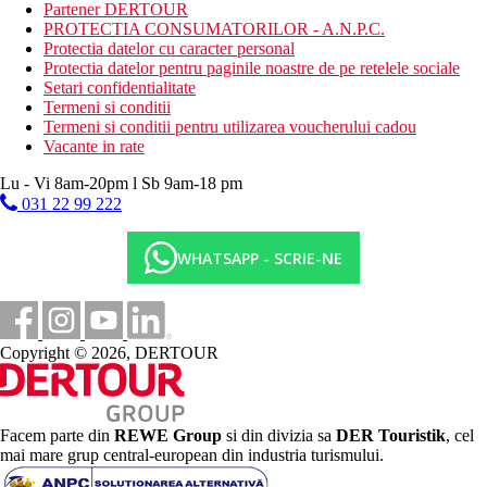
Partener DERTOUR
Camera dubla, Deluxe, vedere spre mare:
baie cu jacuzzi,
PROTECTIA CONSUMATORILOR - A.N.P.C.
uscator de par, toaleta, aer conditionat, telefon, TV/sat., seif, set
Protectia datelor cu caracter personal
de cafea si ceai, Nespresso, mini-bar, cos cu fructe si sticla de
Protectia datelor pentru paginile noastre de pe retelele sociale
apa la sosire, balcon sau terasa, bloc doar pentru adulti, mai
Setari confidentialitate
spatios.
Termeni si conditii
Camera dubla, Deluxe, vedere la mare:
vedere la mare.
Termeni si conditii pentru utilizarea voucherului cadou
Camera dubla, Deluxe, vedere directa la mare:
vedere
Vacante in rate
directa la mare.
Camera dubla, Deluxe, Piscina privata:
piscina privata.
Lu - Vi 8am-20pm l Sb 9am-18 pm
Divertisment
031 22 99 222
Programe de animatie pentru copii si adulti, seri distractive cu
WHATSAPP - SCRIE-NE
muzica live.
Mese
Copyright © 2026, DERTOUR
Demipensiune
Mic dejun si cina tip bufet.
Facem parte din
REWE Group
si din divizia sa
DER Touristik
, cel
mai mare grup central-european din industria turismului.
Plaja
Plaja populara Nissi Beach la aproximativ 100 m distanta de