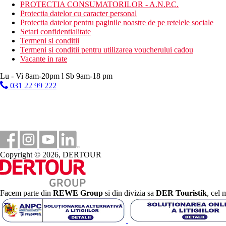
PROTECTIA CONSUMATORILOR - A.N.P.C.
Dieta
Protectia datelor cu caracter personal
Demipensiune: mic dejun si cina tip bufet
Protectia datelor pentru paginile noastre de pe retelele sociale
Setari confidentialitate
Categoria oficiala
Termeni si conditii
3 stele
Termeni si conditii pentru utilizarea voucherului cadou
Vacante in rate
Site web
www.anesishotel.com
Lu - Vi 8am-20pm l Sb 9am-18 pm
031 22 99 222
Distanţe
250 m
Distanta pana la plaja
55 km
Distanta de cel mai apropiat aeroport
Copyright © 2026, DERTOUR
6 km
Parc acvatic
300 m
Facem parte din
REWE Group
si din divizia sa
DER Touristik
, cel 
Centrul orasului
Plaja