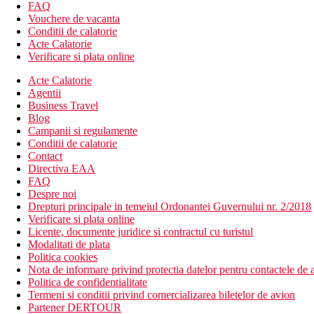
sezlonguri si umbrele gratuite
FAQ
bar langa piscina
Vouchere de vacanta
sala de fitness
Conditii de calatorie
menaj zilnic
Acte Calatorie
curatatorie chimica (contra cost)
Verificare si plata online
curatatorie (contra cost)
Acte Calatorie
babysitting (contra cost)
Agentii
camera de bagaje
Business Travel
schimb valutar
Blog
serviciu de trezire
Campanii si regulamente
room service
Conditii de calatorie
parcare
Contact
Wifi
Directiva EAA
Descrierea plajei
FAQ
plaja cu nisip la cca 250 m de hotel
Despre noi
sezlonguri si umbrele contra cost
Drepturi principale in temeiul Ordonantei Guvernului nr. 2/2018
Verificare si plata online
Activitati sportive gratuite
Licente, documente juridice si contractul cu turistul
fitness
Modalitati de plata
tenis de masa
Politica cookies
Nota de informare privind protectia datelor pentru contactele de a
Activitati sportive contra cost
Politica de confidentialitate
inchiriere de biciclete
Termeni si conditii privind comercializarea biletelor de avion
sauna
Partener DERTOUR