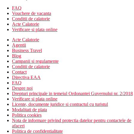
Camera dubla, superioara, cu vedere la mare:
vezi Camera
FAQ
dubla, superioara; spre mare
Vouchere de vacanta
Camera dubla, superioara, vedere la mare:
vezi Camera
Conditii de calatorie
dubla, superioara; vedere la mare
Acte Calatorie
Camera dubla, superioara, vedere directa la mare:
vezi
Verificare si plata online
Camera dubla, superioara; vedere directa la mare
Camera de familie, vedere la mare:
vezi Camera dubla,
Acte Calatorie
superioara; mai spatios
Agentii
Business Travel
Mese
Blog
mic dejun si cina tip bufet
Campanii si regulamente
optiune de cumpărare a pachetului premium
All Inclusive
Conditii de calatorie
Contact
Premium All Inclusive:
Directiva EAA
FAQ
- bufet la mic dejun, pranz si cina
Despre noi
- gustari in timpul zilei
Drepturi principale in temeiul Ordonantei Guvernului nr. 2/2018
- bauturi alcoolice si nealcoolice alese (10.00-00.00)
Verificare si plata online
- cafea filtrata, ceai, inghetata
Licente, documente juridice si contractul cu turistul
- 1 x pe saptamana restaurant a la carte (este necesara rezervarea
Modalitati de plata
in avans)
Politica cookies
Nota de informare privind protectia datelor pentru contactele de
Plaja
afaceri
plaja cu nisip chiar langa hotel
Politica de confidentialitate