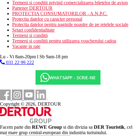
sezlonguri si umbrele contra cost
Termeni si conditii privind comercializarea biletelor de avion
prosoapele sunt gratuite
Partener DERTOUR
PROTECTIA CONSUMATORILOR - A.N.P.C.
Activitati sportive
Protectia datelor cu caracter personal
Protectia datelor pentru paginile noastre de pe retelele sociale
Gratuit:
teren de tenis
Setari confidentialitate
Termeni si conditii
Facilitati copii
Termeni si conditii pentru utilizarea voucherului cadou
piscina pentru copii
Vacante in rate
patut
loc de joaca
Lu - Vi 8am-20pm l Sb 9am-18 pm
mini club
031 22 99 222
Categoria oficiala
5 stele
WHATSAPP - SCRIE-NE
Distanţe
58 km
Copyright © 2026, DERTOUR
Distanta de cel mai apropiat aeroport
0 m
Distanta pana la plaja
Facem parte din
REWE Group
si din divizia sa
DER Touristik
, cel
2 km
mai mare grup central-european din industria turismului.