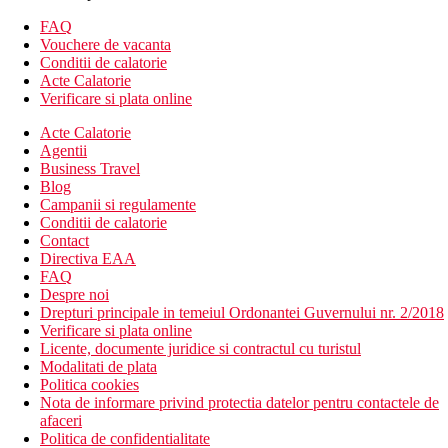
Camera dubla, superioara, cu vedere la mare:
vezi Camera
FAQ
dubla, superioara; spre mare
Vouchere de vacanta
Camera dubla, superioara, vedere la mare:
vezi Camera
Conditii de calatorie
dubla, superioara; vedere la mare
Acte Calatorie
Camera dubla, superioara, vedere directa la mare:
vezi
Verificare si plata online
Camera dubla, superioara; vedere directa la mare
Camera de familie, vedere la mare:
vezi Camera dubla,
Acte Calatorie
superioara; mai spatios
Agentii
Business Travel
Mese
Blog
mic dejun si cina tip bufet
Campanii si regulamente
optiune de cumpărare a pachetului premium
All Inclusive
Conditii de calatorie
Contact
Premium All Inclusive:
Directiva EAA
FAQ
- bufet la mic dejun, pranz si cina
Despre noi
- gustari in timpul zilei
Drepturi principale in temeiul Ordonantei Guvernului nr. 2/2018
- bauturi alcoolice si nealcoolice alese (10.00-00.00)
Verificare si plata online
- cafea filtrata, ceai, inghetata
Licente, documente juridice si contractul cu turistul
- 1 x pe saptamana restaurant a la carte (este necesara rezervarea
Modalitati de plata
in avans)
Politica cookies
Nota de informare privind protectia datelor pentru contactele de
Plaja
afaceri
plaja cu nisip chiar langa hotel
Politica de confidentialitate