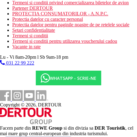
sezlonguri si umbrele contra cost
Termeni si conditii privind comercializarea biletelor de avion
prosoapele sunt gratuite
Partener DERTOUR
PROTECTIA CONSUMATORILOR - A.N.P.C.
Activitati sportive
Protectia datelor cu caracter personal
Protectia datelor pentru paginile noastre de pe retelele sociale
Gratuit:
teren de tenis
Setari confidentialitate
Termeni si conditii
Facilitati copii
Termeni si conditii pentru utilizarea voucherului cadou
piscina pentru copii
Vacante in rate
patut
loc de joaca
Lu - Vi 8am-20pm l Sb 9am-18 pm
mini club
031 22 99 222
Categoria oficiala
5 stele
WHATSAPP - SCRIE-NE
Distanţe
58 km
Copyright © 2026, DERTOUR
Distanta de cel mai apropiat aeroport
0 m
Distanta pana la plaja
Facem parte din
REWE Group
si din divizia sa
DER Touristik
, cel
2 km
mai mare grup central-european din industria turismului.