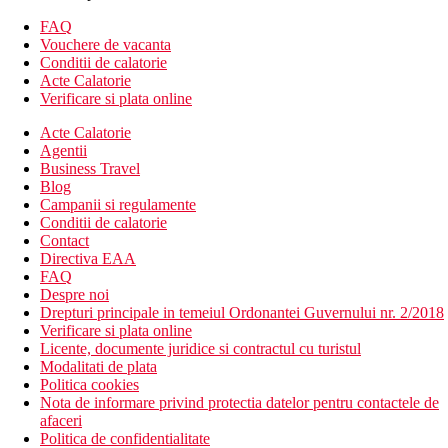
Receptie deschisa 24/7
Scaune pentru copii la restaurant
FAQ
Bar restaurant
Vouchere de vacanta
Masa de biliard
Conditii de calatorie
Loc de joaca in aer liber
Acte Calatorie
Sezlonguri si umbrele la piscina
Verificare si plata online
Restaurant
Acte Calatorie
Snack-bar
Agentii
Piscina
Business Travel
Piscina pentru copii
Blog
Acces la internet Wi-Fi
Campanii si regulamente
Descrierea plajei
Conditii de calatorie
langa plaja
Contact
sezlonguri si umbrele contra cost
Directiva EAA
FAQ
Activitati sportive
Despre noi
masa de biliard
Drepturi principale in temeiul Ordonantei Guvernului nr. 2/2018
piscine
Verificare si plata online
loc de joaca in aer liber
Licente, documente juridice si contractul cu turistul
activitati acvatice la plaja
Modalitati de plata
Politica cookies
Masa
Nota de informare privind protectia datelor pentru contactele de
Dispune de un restaurant principal si un snack bar ce servesc
afaceri
preparate culinare cu specific international si local
Politica de confidentialitate