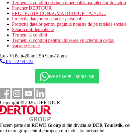
Termeni si conditii privind comercializarea biletelor de avion
Categoria oficiala
Partener DERTOUR
4 stele
PROTECTIA CONSUMATORILOR - A.N.P.C.
Protectia datelor cu caracter personal
Piscine
Protectia datelor pentru paginile noastre de pe retelele sociale
Setari confidentialitate
Termeni si conditii
Bazin pentru copii
Termeni si conditii pentru utilizarea voucherului cadou
Vacante in rate
Galerie foto
Lu - Vi 8am-20pm l Sb 9am-18 pm
031 22 99 222
WHATSAPP - SCRIE-NE
Copyright © 2026, DERTOUR
Facem parte din
REWE Group
si din divizia sa
DER Touristik
, cel
mai mare grup central-european din industria turismului.