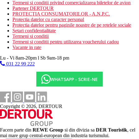
Termeni si conditii privind comercializarea biletelor de avion
500 m
Partener DERTOUR
Centrul orasului
PROTECTIA CONSUMATORILOR - A.N.P.C.
Protectia datelor cu caracter personal
55 km
Protectia datelor pentru paginile noastre de pe retelele sociale
Distanta de cel mai apropiat aeroport
Setari confidentialitate
Termeni si conditii
Plaja
Termeni si conditii pentru utilizarea voucherului cadou
Vacante in rate
Sezlonguri pe plaja contra cost
Lu - Vi 8am-20pm l Sb 9am-18 pm
Umbrele pe plaja contra cost
031 22 99 222
Vacanta la plaja
Piscine
WHATSAPP - SCRIE-NE
Sezlonguri si umbrele gratuite la piscina
Galerie foto
Copyright © 2026, DERTOUR
Facem parte din
REWE Group
si din divizia sa
DER Touristik
, cel
mai mare grup central-european din industria turismului.