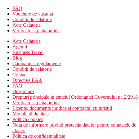
sezlonguri si umbrele contra cost
FAQ
Activitati sportive
Vouchere de vacanta
Gratuit:
tenis de camp
Conditii de calatorie
Acte Calatorie
Facilitati copii
Verificare si plata online
patut gratuit
piscina pentru copii
Acte Calatorie
Agentii
Site-ul web
Business Travel
www.evabellenapa.com
Blog
Campanii si regulamente
Internet
Conditii de calatorie
Gratuit:
WI-FI in hol
Contact
Directiva EAA
Distanţe
FAQ
Despre noi
Drepturi principale in temeiul Ordonantei Guvernului nr. 2/2018
300 m
Verificare si plata online
Distanta pana la plaja
Licente, documente juridice si contractul cu turistul
Modalitati de plata
200 m
Politica cookies
Baruri/pub-uri
Nota de informare privind protectia datelor pentru contactele de
200 m
afaceri
Statie de autobuz
Politica de confidentialitate