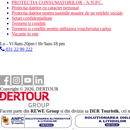
Activitati sportive contra cost
PROTECTIA CONSUMATORILOR - A.N.P.C.
masaje
Protectia datelor cu caracter personal
saun
Protectia datelor pentru paginile noastre de pe retelele sociale
baie de aburi
Setari confidentialitate
Termeni si conditii
Masa
Termeni si conditii pentru utilizarea voucherului cadou
Mic dejun, pranz si cina tip bufet
Vacante in rate
Bauturi alcoolice si non-alcoolice (10.00 a.m.–11.00 p.m.)
Gustare usoara (11.00-11.30 si 16.00-17.00)
Lu - Vi 8am-20pm l Sb 9am-18 pm
031 22 99 222
Categoria oficiala
4 stele
Site web
https://www.sunnblue.com/
Distanţe
Copyright © 2026, DERTOUR
51 km
Distanta de cel mai apropiat aeroport
Facem parte din
REWE Group
si din divizia sa
DER Touristik
, cel 
200 m
Distanta pana la plaja
Plaja