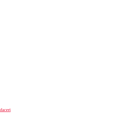
 prosoape gratuite)
faceri