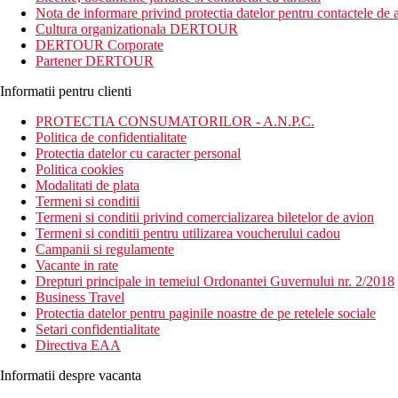
Nota de informare privind protectia datelor pentru contactele de a
Distanta
Cultura organizationala DERTOUR
51 cm distanta de Aeroportul International Larnaca
DERTOUR Corporate
200 m distanta de Plaja Pantachou
Partener DERTOUR
Descrierea camerei
Informatii pentru clienti
Camerele dispun de:
PROTECTIA CONSUMATORILOR - A.N.P.C.
baie
Politica de confidentialitate
toaleta
Protectia datelor cu caracter personal
uscator de par
Politica cookies
seif
Modalitati de plata
aer conditionat
Termeni si conditii
TV/sat.
Termeni si conditii privind comercializarea biletelor de avion
mini-frigider
Termeni si conditii pentru utilizarea voucherului cadou
set de cafea si ceai
Campanii si regulamente
balcon sau terasa
Vacante in rate
Drepturi principale in temeiul Ordonantei Guvernului nr. 2/2018
Business Travel
Descrierea hotelului
Protectia datelor pentru paginile noastre de pe retelele sociale
Hotelul dispune de:
Setari confidentialitate
Directiva EAA
73 camere
hol intrare cu receptie
Informatii despre vacanta
restaurant