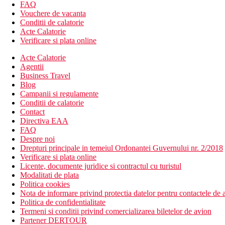
bar
FAQ
mini-market
Vouchere de vacanta
piscina in aer liber (terasa la soare, sezlonguri, umbrele si
Conditii de calatorie
bar langa piscina
Acte Calatorie
camera de bagaje
Verificare si plata online
receptie deschisa non stop
Acte Calatorie
spalatorie (contra cost)
Agentii
curatatorie chimica (contra cost)
Business Travel
sala de fitness
Blog
parcare
Campanii si regulamente
parcare pentru persoane cu handicap
Conditii de calatorie
lift
Contact
room service
Directiva EAA
serviciu de trezire
FAQ
zona de relaxare
Despre noi
serviciu de transfer (contra cost)
Drepturi principale in temeiul Ordonantei Guvernului nr. 2/2018
Descrierea plajei
Verificare si plata online
plaja cu nisip
Licente, documente juridice si contractul cu turistul
sezlonguri si umbrele contra cost
Modalitati de plata
Politica cookies
Activitati sportive gratuite
Nota de informare privind protectia datelor pentru contactele de a
piscina interioara
Politica de confidentialitate
fitness
Termeni si conditii privind comercializarea biletelor de avion
Partener DERTOUR