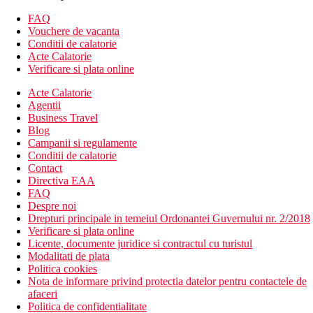
piscina cu jacuzzi
piscina pentru copii
FAQ
terasa la soare, sezlonguri, umbrele si prosoape gratuite,
Vouchere de vacanta
bar la piscina
Conditii de calatorie
Acte Calatorie
Descrierea plajei
Verificare si plata online
Plaja cu nisip este la cca 500 m de hotel
Sezlonguri si umbrele contra cost
Acte Calatorie
Agentii
Activitati sportive gratuite
Business Travel
fitness.
Blog
Campanii si regulamente
Wellness
Conditii de calatorie
Contra cost: diverse tipuri de masaje, pachete cosmetice,
Contact
sauna, baie de aburi,
Directiva EAA
FAQ
Mese
Despre noi
Demipensiune
Drepturi principale in temeiul Ordonantei Guvernului nr. 2/2018
mic dejun si cina tip bufet
Verificare si plata online
All inclusive
Licente, documente juridice si contractul cu turistul
mic dejun, pranz si cina tip bufet
Modalitati de plata
bauturi alcoolice si nealcoolice selectate (10.00-11.00
Politica cookies
a.m.)
Nota de informare privind protectia datelor pentru contactele de
afaceri
Categoria oficiala
Politica de confidentialitate
4 stele