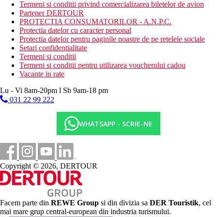
Termeni si conditii privind comercializarea biletelor de avion
Partener DERTOUR
Distanţe
PROTECTIA CONSUMATORILOR - A.N.P.C.
Protectia datelor cu caracter personal
Protectia datelor pentru paginile noastre de pe retelele sociale
55 km
Setari confidentialitate
Distanta de cel mai apropiat aeroport
Termeni si conditii
Termeni si conditii pentru utilizarea voucherului cadou
500 m
Vacante in rate
Centrul orasului
Lu - Vi 8am-20pm l Sb 9am-18 pm
500 m
031 22 99 222
Distanta pana la plaja
50 m
WHATSAPP - SCRIE-NE
Magazine
Plaja
Copyright © 2026, DERTOUR
Sezlonguri pe plaja contra cost
Umbrele pe plaja contra cost
Vacanta la plaja
Piscine
Facem parte din
REWE Group
si din divizia sa
DER Touristik
, cel
mai mare grup central-european din industria turismului.