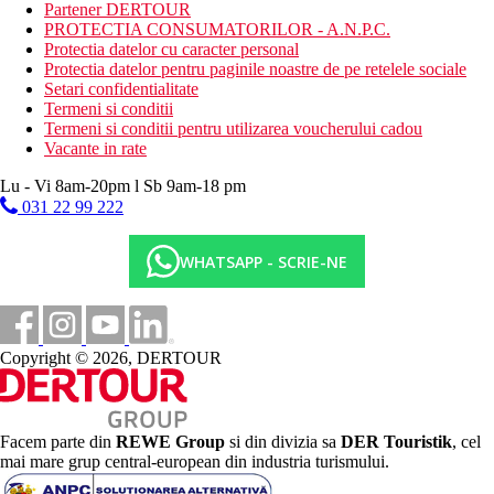
Activitati sportive gratuite
Partener DERTOUR
plaja
PROTECTIA CONSUMATORILOR - A.N.P.C.
club pentru copii
Protectia datelor cu caracter personal
Protectia datelor pentru paginile noastre de pe retelele sociale
Activitati sportive contra cost
Setari confidentialitate
tenis de masa
Termeni si conditii
jocuri video
Termeni si conditii pentru utilizarea voucherului cadou
biliard
Vacante in rate
Masa
Lu - Vi 8am-20pm l Sb 9am-18 pm
BB - mic dejun tip bufet.
031 22 99 222
Demipensiune (DP) – mic dejun tip bufet si cina/servite.
Bauturile cu cina sunt contra cost.
WHATSAPP - SCRIE-NE
Categoria oficiala
3 stele
Site web
https://mileahotel.hotelbrain.com/
Copyright © 2026, DERTOUR
Distanţe
Facem parte din
REWE Group
si din divizia sa
DER Touristik
, cel
55 km
mai mare grup central-european din industria turismului.
Distanta de cel mai apropiat aeroport