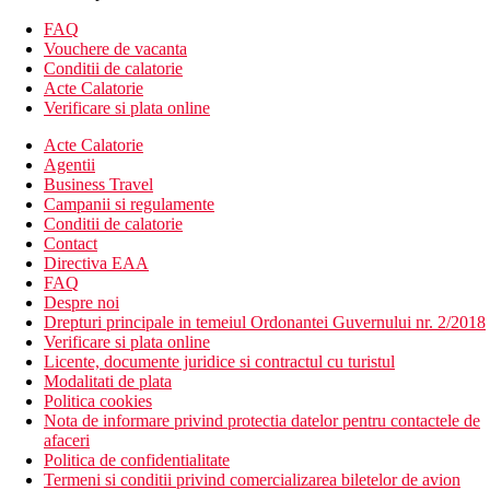
Descrierea hotelului
Hotelul dispune de:
FAQ
Vouchere de vacanta
aer conditionat
Conditii de calatorie
Wifi
Acte Calatorie
84 de camere
Verificare si plata online
receptie deschisa non stop
Acte Calatorie
camera de bagaje
Agentii
parcare
Business Travel
menaj zilnic
Campanii si regulamente
club pentru copii
Conditii de calatorie
camera de joaca
Contact
terasa
Directiva EAA
lift
FAQ
serviciu de trezire
Despre noi
piscina
Drepturi principale in temeiul Ordonantei Guvernului nr. 2/2018
piscina pentru copii
Verificare si plata online
restaurant
Licente, documente juridice si contractul cu turistul
bar
Modalitati de plata
inchiriere de masini
Politica cookies
Descrierea plajei
Nota de informare privind protectia datelor pentru contactele de
plaja cu nisip
afaceri
sezlonguri si umbrele (contra cost)
Politica de confidentialitate
Termeni si conditii privind comercializarea biletelor de avion