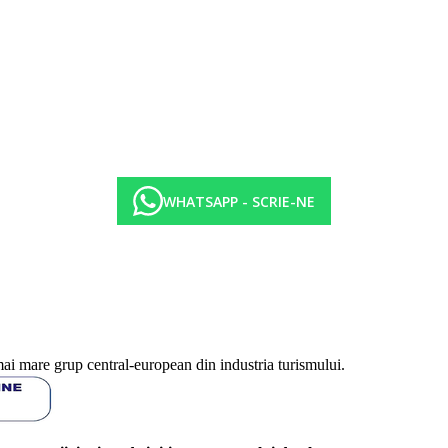
e de vreme, inclusa in pret, exterioara, cu apa dulce, sezlonguri si umbrel
de conditiile meteorologice inclusa in pret, exterioara, parte separata a p
in pret, cu apa dulce, incalzita: noiembrie-aprilie, in zona spa, sezlongur
 incalzita, in zona spa, sezlonguri
WHATSAPP - SCRIE-NE
nte de infrumusetare)
keling, canotaj, schi nautic, jet ski, parasailing, banana boat, hidrobic
: 19:30 - 22:00
sca, internationala, italiana, mediteraneana, mexicana, orientala, region
cerere, mese vegetariene, bufet, zilnic 07:00 - 10:30, 12:30 - 15:00 si 19
mai mare grup central-european din industria turismului.
ipuri de bucatarie: regionala, mediteraneana, mese fara gluten: la cerere
 sezon, 10:00 - 01:00