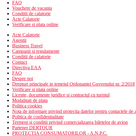
Hotelul dispune de:
FAQ
receptie 24/7
Vouchere de vacanta
casa de schimb valutar: la receptie
Conditii de calatorie
lift
Acte Calatorie
camera TV
Verificare si plata online
gradina
Acte Calatorie
terasa
Agentii
magazin de cadouri
Business Travel
butic
Campanii si regulamente
bijuterie
Conditii de calatorie
coafor
Contact
medic
Directiva EAA
Wi-Fi: in tot hotelul, inclus in pret
FAQ
spalatorie: contra cost
Despre noi
camera de bagaje
Drepturi principale in temeiul Ordonantei Guvernului nr. 2/2018
parcare: in functie de disponibilitate, nepazita, inclusa in p
Verificare si plata online
Descrierea plajei
Licente, documente juridice si contractul cu turistul
la aprox. 100 m de plaja
Modalitati de plata
plaja publica
Politica cookies
nisipoasa
Nota de informare privind protectia datelor pentru contactele de a
acces treptat in mare
Politica de confidentialitate
scari care duc la plaja
Termeni si conditii privind comercializarea biletelor de avion
prosoape de plaja incluse
Partener DERTOUR
PROTECTIA CONSUMATORILOR - A.N.P.C.