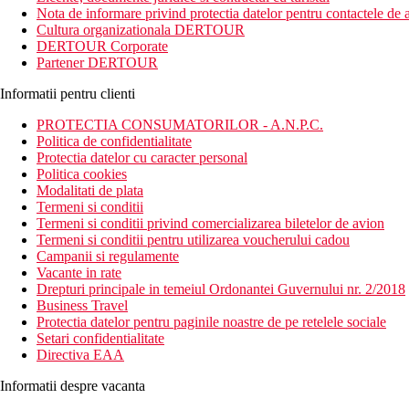
Nota de informare privind protectia datelor pentru contactele de a
Distanta
Cultura organizationala DERTOUR
la aproximativ 1 km de centrul orasului Ayia Napa
DERTOUR Corporate
la aproximativ 100 m de plaja
Partener DERTOUR
de la aeroport aproximativ 50 min.
Informatii pentru clienti
Descrierea camerei
Toate tipurile de camere dispun de:
PROTECTIA CONSUMATORILOR - A.N.P.C.
living/dormitor
Politica de confidentialitate
aer conditionat: controlat central
Protectia datelor cu caracter personal
seif: inclus
Politica cookies
canapea
Modalitati de plata
aparat de cafea/ceai
Termeni si conditii
fierbator electric
Termeni si conditii privind comercializarea biletelor de avion
minibar: contra cost; bauturi racoritoare, apa, bauturi alcoo
Termeni si conditii pentru utilizarea voucherului cadou
telefon
Campanii si regulamente
Wi-Fi: inclus
Vacante in rate
TV prin satelit
Drepturi principale in temeiul Ordonantei Guvernului nr. 2/2018
room service: contra cost
Business Travel
dus
Protectia datelor pentru paginile noastre de pe retelele sociale
halate de baie
Setari confidentialitate
papuci
Directiva EAA
uscator de par
Informatii despre vacanta
Descrierea hotelului