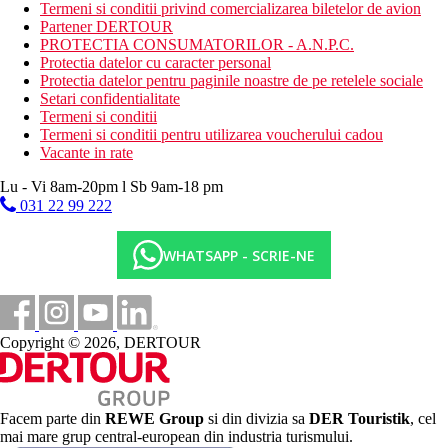
All Inclusive (AI) – mic dejun tip bufet, pranz si cina,
Termeni si conditii privind comercializarea biletelor de avion
gustari pe tot parcursul zilei. Bauturi alcoolice si
Partener DERTOUR
nealcoolice locale selectate sunt disponibile gratuit in
PROTECTIA CONSUMATORILOR - A.N.P.C.
timpul programului specificat de hotel.
Protectia datelor cu caracter personal
Protectia datelor pentru paginile noastre de pe retelele sociale
Categoria oficiala
Setari confidentialitate
4 stele
Termeni si conditii
Termeni si conditii pentru utilizarea voucherului cadou
Distanţe
Vacante in rate
Lu - Vi 8am-20pm l Sb 9am-18 pm
300 m
031 22 99 222
Centrul orasului
55 km
WHATSAPP - SCRIE-NE
Distanta de cel mai apropiat aeroport
600 m
Distanta pana la plaja
Copyright © 2026, DERTOUR
Plaja
Sezlonguri pe plaja contra cost
Facem parte din
REWE Group
si din divizia sa
DER Touristik
, cel
Umbrele pe plaja contra cost
mai mare grup central-european din industria turismului.
Vacanta la plaja