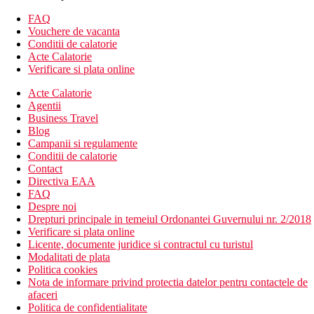
construit in 1990, complet renovat in 2015.
100 camere
FAQ
receptie cu hol
Vouchere de vacanta
lift
Conditii de calatorie
internet WiFi (gratuit)
Acte Calatorie
seif la receptie (cu plata)
Verificare si plata online
loc de depozitare al bagajelor
Acte Calatorie
statie de autobuz la aproximativ 400 m de hotel
Agentii
hotelul nu accepta animale de companie
Business Travel
Descrierea plajei
Blog
nisipos, public
Campanii si regulamente
sezlonguri si umbrele (cu plata)
Conditii de calatorie
Contact
Sport si relaxare
Directiva EAA
Gratuit
FAQ
piscina cu apa dulce, sezlonguri si umbrele langa piscina,
Despre noi
prosoape de piscina
Drepturi principale in temeiul Ordonantei Guvernului nr. 2/2018
Contra cost
Verificare si plata online
sporturi nautice pe plaja
Licente, documente juridice si contractul cu turistul
Modalitati de plata
Mese
Politica cookies
Mic dejun (BB) – mic dejun tip bufet.
Nota de informare privind protectia datelor pentru contactele de
Demipensiune (DP) – mic dejun si cina tip bufet.
afaceri
Bauturile cu cina sunt contra cost.
Politica de confidentialitate