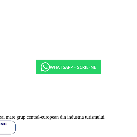
baie de aburi, piscina interioara
WHATSAPP - SCRIE-NE
mai mare grup central-european din industria turismului.