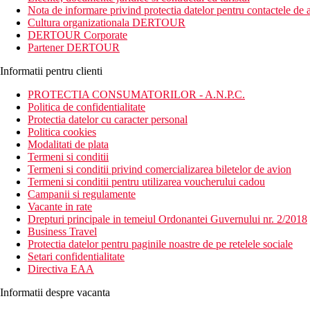
Nota de informare privind protectia datelor pentru contactele de a
Descrierea hotelului
Cultura organizationala DERTOUR
200 camere
DERTOUR Corporate
hol cu receptie
Partener DERTOUR
bar
sala de conferinte
Informatii pentru clienti
magazin de cadouri
restaurant principal
PROTECTIA CONSUMATORILOR - A.N.P.C.
restaurant a la carte
Politica de confidentialitate
2 piscine exterioare pentru adulti
Protectia datelor cu caracter personal
2 piscine pentru copii
Politica cookies
sezlonguri
Modalitati de plata
umbrele si prosoape gratuite
Termeni si conditii
bar la piscina
Termeni si conditii privind comercializarea biletelor de avion
Termeni si conditii pentru utilizarea voucherului cadou
Descrierea camerelor
Campanii si regulamente
Camera dubla, vedere la mare:
baie, toaleta, uscator de par, a
Vacante in rate
Camera dubla, Superior, vedere la mare:
pat king-size, vedere
Drepturi principale in temeiul Ordonantei Guvernului nr. 2/2018
Camera dubla Deluxe:
vedere spre mare si spre piscina
Business Travel
Camera dubla, Executive:
vedere directa la mare si la piscina, f
Protectia datelor pentru paginile noastre de pe retelele sociale
Camera de familie, vedere partiala la mare:
o camera mai spati
Setari confidentialitate
Suita de familie:
2 bai, 2 dormitoare
Directiva EAA
Suita Executive:
dormitor, zona de living, facilitati pentru prepa
Informatii despre vacanta
Mese