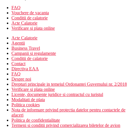
minibar contra cost, balcon sau terasa
Camera dubla, Deluxe, Promo : locatie mai putin
FAQ
convenabila
Vouchere de vacanta
Camera dubla, Deluxe cu vedere la mare
Conditii de calatorie
Camera de familie: canapea extensibila, mai spatioasa
Acte Calatorie
Camera de familie cu vedere la piscina
Verificare si plata online
Camera de familie cu vedere la mare
Camera de familie, Deluxe, cu vedere la mare
Acte Calatorie
Agentii
Mese
Business Travel
Demipensiune
Campanii si regulamente
Mic dejun si cina tip bufet.
Conditii de calatorie
Contact
Pensiune completa
Directiva EAA
Mic dejun, pranz si cina tip bufet.
FAQ
Despre noi
Plaja
Drepturi principale in temeiul Ordonantei Guvernului nr. 2/2018
Plaja cu nisip langa hotel
Verificare si plata online
Sezlonguri, umbrele si prosoape gratuite
Licente, documente juridice si contractul cu turistul
Modalitati de plata
Activitati sportive
Politica cookies
Gratuit
: teren de tenis, fitness.
Nota de informare privind protectia datelor pentru contactele de
Contra cost:
centru de scufundari, lectii de tenis, lectii de pilates
afaceri
si yoga.
Politica de confidentialitate
Termeni si conditii privind comercializarea biletelor de avion
Copii