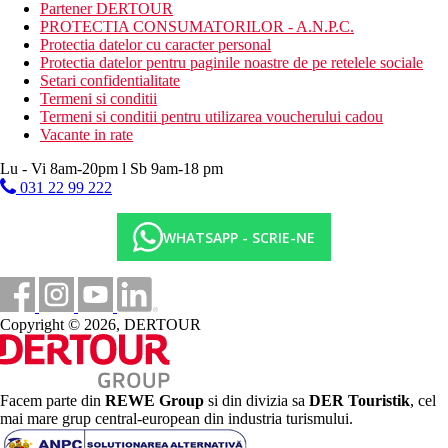
Partener DERTOUR
piscina pentru copii
PROTECTIA CONSUMATORILOR - A.N.P.C.
patut gratuit
Protectia datelor cu caracter personal
scaune in restaurant
Protectia datelor pentru paginile noastre de pe retelele sociale
mini club (4-12 ani)
Setari confidentialitate
Termeni si conditii
Wellness
Termeni si conditii pentru utilizarea voucherului cadou
Vacante in rate
Gratuit:
piscina interioara.
Contra cost:
diverse tipuri de masaje, impachetari si proceduri
Lu - Vi 8am-20pm l Sb 9am-18 pm
cosmetice, sauna, baie de aburi, jacuzzi
031 22 99 222
Carduri
VISA, EC/MC
WHATSAPP - SCRIE-NE
Site web
www.medbeach.com
Copyright © 2026, DERTOUR
Internet
Gratuit:
WiFi in hol si camere.
Distanţe
Facem parte din
REWE Group
si din divizia sa
DER Touristik
, cel
mai mare grup central-european din industria turismului.
56 km