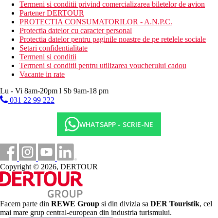
Termeni si conditii privind comercializarea biletelor de avion
Plaja
Partener DERTOUR
plaja de nisip chiar langa hotel
PROTECTIA CONSUMATORILOR - A.N.P.C.
sezlonguri, umbrele
Protectia datelor cu caracter personal
prosoape gratuite
Protectia datelor pentru paginile noastre de pe retelele sociale
Setari confidentialitate
Activitati sportive
Termeni si conditii
Gratuit:
fitness, tenis, tenis de masa, darts, squash
Termeni si conditii pentru utilizarea voucherului cadou
Vacante in rate
Facilitati copii
piscina pentru copii
Lu - Vi 8am-20pm l Sb 9am-18 pm
patut
031 22 99 222
mini club
Carduri
WHATSAPP - SCRIE-NE
VISA, EC/MC.
Site-ul web
www.theroyalapollonia.com
Copyright © 2026, DERTOUR
Handicap
Mai multe camere fara bariere disponibile (la cerere conform
cerintelor specifice ale clientului).
Facem parte din
REWE Group
si din divizia sa
DER Touristik
, cel
Internet
mai mare grup central-european din industria turismului.
Gratuit:
Wi-Fi in intregul hotel