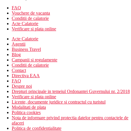
Camera dubla, superioara, vedere la mare:
vedere la mare
FAQ
Suita Junior:
mai spatioasa, canapea
Vouchere de vacanta
Suita, Executive, vedere la mare:
jacuzzi in baie, mai
Conditii de calatorie
spatioasa, vedere la mare, canapea
Acte Calatorie
Divertisment
Verificare si plata online
Programe de animatie pentru copii, uneori muzica live.
Acte Calatorie
Mese
Agentii
Demipensiune
Business Travel
Blog
mic dejun si cina tip bufet
Campanii si regulamente
Conditii de calatorie
Pensiune completa
Contact
Directiva EAA
mic dejun, pranz si cina tip bufet
FAQ
Despre noi
Premium all inclusive
Drepturi principale in temeiul Ordonantei Guvernului nr. 2/2018
Verificare si plata online
mic dejun, pranz si cina tip bufet
Licente, documente juridice si contractul cu turistul
bauturi racoritoare in timpul zilei (11.00-12.30 si 15.00-
Modalitati de plata
17.00)
Politica cookies
bauturi alcoolice si nealcoolice alese (10.00-24.00)
Nota de informare privind protectia datelor pentru contactele de
minibar in camera (reumplut zilnic)
afaceri
restaurant a la carte (1x sejur, este necesara rezervare)
Politica de confidentialitate