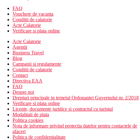
hol de intrare cu receptie
restaurant principal
FAQ
baruri
Vouchere de vacanta
cafenea
Conditii de calatorie
piscina (sezlonguri si umbrele gratuite; prosoape la un
Acte Calatorie
depozit)
Verificare si plata online
piscina interioara
Acte Calatorie
terasa la soare
Agentii
colt de internet (contra cost)
Business Travel
Descrierea plajei
Blog
plaja nisipoasa cu pietricele
Campanii si regulamente
sezlonguri si umbrele contra cost
Conditii de calatorie
Contact
Activitati sportive gratuite
Directiva EAA
programe simple de animatie
FAQ
programe de seara (neregulate)
Despre noi
fitness
Drepturi principale in temeiul Ordonantei Guvernului nr. 2/2018
cada cu hidromasaj
Verificare si plata online
Licente, documente juridice si contractul cu turistul
Activitati sportive contra cost
Modalitati de plata
teren de tenis
Politica cookies
sauna
Nota de informare privind protectia datelor pentru contactele de
baie de aburi
afaceri
sporturi acvatice pe plaja
Politica de confidentialitate