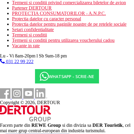
Termeni si conditii privind comercializarea biletelor de avion
Dieta
Partener DERTOUR
All Inclusive: 11:00-23:00; include mic dejun tip bufet si
PROTECTIA CONSUMATORILOR - A.N.P.C.
cina; pranzuri `la carte; gustari usoare in timpul zilei;
Protectia datelor cu caracter personal
gustari de noapte; bauturi racoritoare nelimitate si bauturi
Protectia datelor pentru paginile noastre de pe retelele sociale
alcoolice locale.
Setari confidentialitate
Termeni si conditii
Categoria oficiala
Termeni si conditii pentru utilizarea voucherului cadou
3 stele
Vacante in rate
Site web
Lu - Vi 8am-20pm l Sb 9am-18 pm
https://www.tsokkos.com/hotel/Antigoni-Hotel/
031 22 99 222
Distanţe
WHATSAPP - SCRIE-NE
0 m
Centrul orasului
65 km
Copyright © 2026, DERTOUR
Distanta de cel mai apropiat aeroport
350 m
Distanta pana la plaja
Facem parte din
REWE Group
si din divizia sa
DER Touristik
, cel
mai mare grup central-european din industria turismului.
Plaja