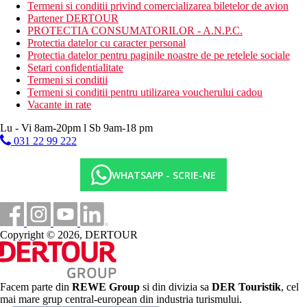
Termeni si conditii privind comercializarea biletelor de avion
salon de infrumusetare
Partener DERTOUR
Descrierea plajei
PROTECTIA CONSUMATORILOR - A.N.P.C.
plaja cu nisip
Protectia datelor cu caracter personal
Protectia datelor pentru paginile noastre de pe retelele sociale
Activitati sportive gratuite
Setari confidentialitate
pjaja
Termeni si conditii
sala de fitness
Termeni si conditii pentru utilizarea voucherului cadou
Vacante in rate
Activitati sportive contra cost
sauna
Lu - Vi 8am-20pm l Sb 9am-18 pm
Spa
031 22 99 222
masaje
Masa
WHATSAPP - SCRIE-NE
restaurant - ce serveste preparare culinare cu specific local
si international
bar
Categoria oficiala
Copyright © 2026, DERTOUR
4 stele
Nota
a
Facem parte din
REWE Group
si din divizia sa
DER Touristik
, cel
mai mare grup central-european din industria turismului.