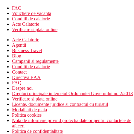
Wifi
FAQ
Descrierea hotelului
Vouchere de vacanta
Hotelul dispune de:
Conditii de calatorie
Acte Calatorie
Wifi
Verificare si plata online
aer conditionat
Acte Calatorie
club pentru copii
Agentii
terasa
Business Travel
gradina
Blog
sala de fitness
Campanii si regulamente
spa & centru de wellness
Conditii de calatorie
lift
Contact
serviciu de trezire
Directiva EAA
room service
FAQ
menaj zilnic
Despre noi
receptie deschisa non stop
Drepturi principale in temeiul Ordonantei Guvernului nr. 2/2018
facilitati pentru persoane cu mobilitate redusa
Verificare si plata online
camera de bagaje
Licente, documente juridice si contractul cu turistul
piscina
Modalitati de plata
piscina pentru copii
Politica cookies
loc de joaca
Nota de informare privind protectia datelor pentru contactele de
sali de conferinta & petreceri (contra cost)
afaceri
restaurant
Politica de confidentialitate
parcare