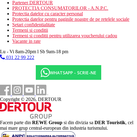
Partener DERTOUR
Seri regulate de divertisment cu programe de dans si animatie.
PROTECTIA CONSUMATORILOR - A.N.P.C.
Protectia datelor cu caracter personal
Protectia datelor pentru paginile noastre de pe retelele sociale
Setari confidentialitate
Termeni si conditii
Termeni si conditii pentru utilizarea voucherului cadou
Mese
Vacante in rate
Demipensiune
Lu - Vi 8am-20pm l Sb 9am-18 pm
Mic dejun si cina tip bufet
031 22 99 222
All Inclusive
WHATSAPP - SCRIE-NE
Mic dejun tip bufet (07:15–10:00)
Pranz tip bufet (13:00-15:30)
Cina tip bufet (19:00-21:30)
Bauturi racoritoare in timpul zilei
Bauturi nealcoolice si alcoolice de productie locala (10:00
Copyright © 2026, DERTOUR
a.m. - miezul noptii)
Cafea de dupa-amiaza, ceai, prajituri (15:00–18:30)
Program Ultra All inclusive:
Facem parte din
REWE Group
si din divizia sa
DER Touristik
, cel
Utilizarea restaurantelor a la carte (13:00-22:00)
mai mare grup central-european din industria turismului.
O oferta extinsa de bauturi alcoolice de productie