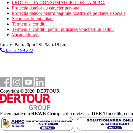
PROTECTIA CONSUMATORILOR - A.N.P.C.
Categoria oficiala
Protectia datelor cu caracter personal
3 stele
Protectia datelor pentru paginile noastre de pe retelele sociale
Setari confidentialitate
Galerie foto
Termeni si conditii
Termeni si conditii pentru utilizarea voucherului cadou
Vacante in rate
Lu - Vi 8am-20pm l Sb 9am-18 pm
031 22 99 222
Copyright © 2026, DERTOUR
Facem parte din
REWE Group
si din divizia sa
DER Touristik
, cel 