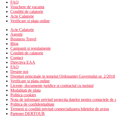
aquapark
FAQ
piscina pentru copii
Vouchere de vacanta
lift
Conditii de calatorie
camera de bagaje
Acte Calatorie
spalatorie (contra cost)
Verificare si plata online
sali de conferinta & petreceri (contra cost)
Acte Calatorie
fitness
Agentii
restaurant
Business Travel
bar
Blog
Descrierea plajei
Campanii si regulamente
plaja cu nisip
Conditii de calatorie
Contact
Activitati sportive gratuite
Directiva EAA
plaja
FAQ
fitness
Despre noi
Drepturi principale in temeiul Ordonantei Guvernului nr. 2/2018
Activitati sportive contra cost
Verificare si plata online
inchiriere de biciclete
Licente, documente juridice si contractul cu turistul
masaj
Modalitati de plata
scufundari (in afara locatiei)
Politica cookies
Nota de informare privind protectia datelor pentru contactele de a
Masa
Politica de confidentialitate
restaurant
Termeni si conditii privind comercializarea biletelor de avion
bar
Partener DERTOUR