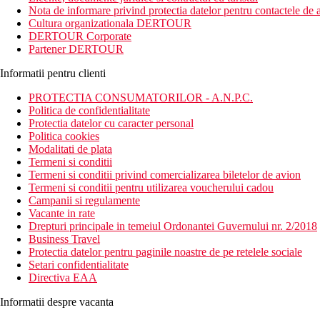
Nota de informare privind protectia datelor pentru contactele de a
Distanta
Cultura organizationala DERTOUR
750 m distanta de plaja
DERTOUR Corporate
57 km distanta de Aeroportul International Larnaca
Partener DERTOUR
Descrierea camerei
Informatii pentru clienti
Camerele dispun de:
PROTECTIA CONSUMATORILOR - A.N.P.C.
TV
Politica de confidentialitate
aer conditionat (controlat individual)
Protectia datelor cu caracter personal
telefon
Politica cookies
toaleta
Modalitati de plata
cada sau dus
Termeni si conditii
balcon / terasa
Termeni si conditii privind comercializarea biletelor de avion
lenjerie de pat
Termeni si conditii pentru utilizarea voucherului cadou
Campanii si regulamente
Descrierea hotelului
Vacante in rate
Hotelul dispune de:
Drepturi principale in temeiul Ordonantei Guvernului nr. 2/2018
Business Travel
aer conditionat
Protectia datelor pentru paginile noastre de pe retelele sociale
Wifi
Setari confidentialitate
terasa
Directiva EAA
gradina
receptie deschisa non stop
Informatii despre vacanta
piscina