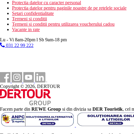
tenis de camp
Protectia datelor cu caracter personal
tenis de masa
Protectia datelor pentru paginile noastre de pe retelele sociale
camera cu jocuri video
Setari confidentialitate
Termeni si conditii
Dieta
Termeni si conditii pentru utilizarea voucherului cadou
All Inclusive:
Vacante in rate
include mic dejun, pranz, cina si gustari intre ele
bauturi alcoolice si nealcoolice locale nelimitate
Lu - Vi 8am-20pm l Sb 9am-18 pm
inghetata si cafea/ceai intre orele 10:00 si 00:00
031 22 99 222
Categoria oficiala
4 stele
Site web
Site web: https://www.tsokkos.com/hotel/Tsokkos-Protaras-Hote
Copyright © 2026, DERTOUR
Plaja
Hotel langa plaja
Facem parte din
REWE Group
si din divizia sa
DER Touristik
, cel 
Piscine
Piscina pentru copii