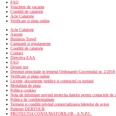
Receptie 24 de ore pe zi
FAQ
Acces la Wi-Fi
Vouchere de vacanta
Restaurant tip bufet tematic
Conditii de calatorie
Piscina in aer liber
Acte Calatorie
Piscina pentru copii in aer liber
Verificare si plata online
Jacuzzi
Acte Calatorie
Sala de fitness
Agentii
activitati sportive
Business Travel
Zona Jocuri Video
Campanii si regulamente
Zona TV Lounge
Conditii de calatorie
Divertisment de zi si de seara
Contact
Servicii de spalatorie si curatatorie
Directiva EAA
Sezlonguri gratuite pentru piscina
FAQ
Servicii de inchiriere auto si taxi
Despre noi
schimb valutar
Drepturi principale in temeiul Ordonantei Guvernului nr. 2/2018
Parcare gratuita
Verificare si plata online
servicii medicale la cerere
Licente, documente juridice si contractul cu turistul
Telefon si fax
Modalitati de plata
Descrierea plajei
Politica cookies
plaja nisipoasa cu intrare lina in mare
Nota de informare privind protectia datelor pentru contactele de a
Politica de confidentialitate
Activitati sportive
Termeni si conditii privind comercializarea biletelor de avion
sala de fitness
Partener DERTOUR
spa
PROTECTIA CONSUMATORILOR - A.N.P.C.