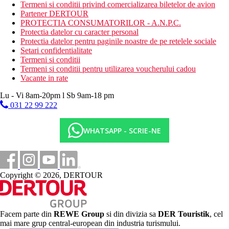
Termeni si conditii privind comercializarea biletelor de avion
Activitati la hotel
Partener DERTOUR
Gratuit: aerobic pe apa, sah, darts, tenis de masa, tenis,
PROTECTIA CONSUMATORILOR - A.N.P.C.
volei, polo pe apa, fitness.
Protectia datelor cu caracter personal
Protectia datelor pentru paginile noastre de pe retelele sociale
Wellness
Setari confidentialitate
Contra cost: diverse tipuri de pachete de infrumusetare,
Termeni si conditii
masaje cu produse de inalta calitate, baie de aburi cu
Termeni si conditii pentru utilizarea voucherului cadou
ametist, sauna infa, fototerapie, baie turceasca,
Vacante in rate
aromoterapie, jacuzzi, piscina interioara
Lu - Vi 8am-20pm l Sb 9am-18 pm
Mese
031 22 99 222
Demipensiune
mic dejun si cina tip bufet, 1x sejur posibil vizita la
restaurant a la carte (reservare necesara),
WHATSAPP - SCRIE-NE
All inclusive Premium
mic dejun, pranz si cina tip bufet
2x sejur la restaurant a la carte (rezervare necesara)
bauturi alcoolice si nealcoolice selectate (10:00-24:00)
Copyright © 2026, DERTOUR
gustari in timpul zilei, inghetata (10:00-18:30)
Categoria oficiala
5 stele
Facem parte din
REWE Group
si din divizia sa
DER Touristik
, cel
Distanţe
mai mare grup central-european din industria turismului.