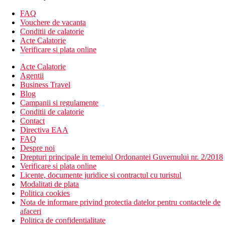
doar pentru adulti, balcon mai mare., 33 m2.
FAQ
Junior Suite, vedere la mare, jacuzzi: dormitor cu living,
Vouchere de vacanta
canapea, balcon cu jacuzzi, sezlonguri si umbrela de
Conditii de calatorie
soare, 52 m2.
Acte Calatorie
Suita Junior, Premium, numai pentru adulti, vedere la
Verificare si plata online
mare: in sectiunea numai pentru adulti, dormitor cu zona
de zi, terasa spatioasa cu sezlonguri si umbrela de soare,
Acte Calatorie
40 m2.
Agentii
Business Travel
Descrierea hotelului
Blog
Hotelul ofera:
Campanii si regulamente
305 camere
Conditii de calatorie
hol de intrare cu receptie
Contact
lobby bar
Directiva EAA
restaurant principal
FAQ
5 restaurante a la carte
Despre noi
sala de conferinte
Drepturi principale in temeiul Ordonantei Guvernului nr. 2/2018
2 piscine (1 doar pentru adulti cu jacuzzi)
Verificare si plata online
bar la piscina
Licente, documente juridice si contractul cu turistul
terasa la soare, sezlonguri, umbrele si prosoape gratuite
Modalitati de plata
Descrierea plajei
Politica cookies
O plaja cu nisip este chiar langa hotel (se recomanda
Nota de informare privind protectia datelor pentru contactele de
incaltamintea pentru intrarea in apa)
afaceri
Sezlonguri, umbrele si prosoape gratuite
Politica de confidentialitate