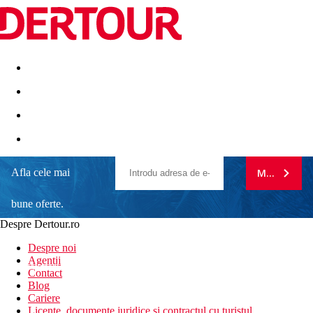
Destinatii
Vacanta perfecta
OFERTE DE NERATAT
Afla cele mai
MA ABONE
Coral Beach Hotel and Resort
bune oferte.
Facilitati bune pentru familiile cu copii
Experienta sportiva bogata
Despre Dertour.ro
Hotel chiar langa plaja
Inscrie-te la
Piscina pentru copii cu tobogane
Despre noi
Terenuri de golf in apropierea hotelului
Agentii
newsletter!
Contact
Informatii despre hotel
Blog
Cariere
Coral Beach Hotel and Resort este situat in Coral Bay, la capatul
Licente, documente juridice si contractul cu turistul