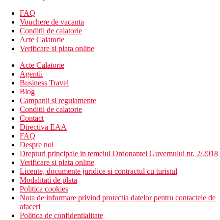
Descrierea camerelor
FAQ
Camera dubla:
baie (uscator de par), WC, aer conditionat,
Vouchere de vacanta
telefon, TV/sat., set de cafea si ceai, minibar, seif, balcon sau
Conditii de calatorie
terasa, 28m2.
Acte Calatorie
Camera dubla, vedere la mare:
vedere la mare, 28m2.
Verificare si plata online
Camera dubla, vedere la mare:
vedere la mare, 28m2.
Acte Calatorie
Studio, vedere la mare:
vedere la mare, mai spatios, canapea
Agentii
extensibila, 33m2.
Business Travel
Studio, gradina, vedere la mare:
mai spatioasa, gradina privata
Blog
care duce la plaja, canapea extensibila, vedere la mare, 33m2.
Campanii si regulamente
Studio, Duplex, vedere la mare:
dormitor la etaj, 2 bai, vedere
Conditii de calatorie
la mare, 4 paturi fixe, canapea extensibila, 61m2.
Contact
Camera dubla, Executive, Superior:
in sectiunea numai
Directiva EAA
pentru adulti, baie (uscator de par), WC, aer conditionat, telefon,
FAQ
TV/sat., set de cafea si ceai, minibar, seif, balcon sau terasa,
Despre noi
29m2.
Drepturi principale in temeiul Ordonantei Guvernului nr. 2/2018
Suita Junior, Executive, vedere la mare:
in sectiunea numai
Verificare si plata online
pentru adulti, dormitor separat optic de zona de zi cu canapea,
Licente, documente juridice si contractul cu turistul
38m2.
Modalitati de plata
Suite Beach, vedere la mare:
in sectiunea doar adulti, terasa
Politica cookies
privata cu acces la gradina, mai spatioasa, 43m2.
Nota de informare privind protectia datelor pentru contactele de
Divertisment
afaceri
Politica de confidentialitate