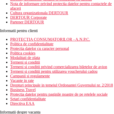
amenajate. Acesta este un hotel destinat tuturor (singuri, familii si
Nota de informare privind protectia datelor pentru contactele de
cupluri)
afaceri
Cultura organizationala DERTOUR
Distanta
DERTOUR Corporate
situat pe coasta de sud-vest a insulei Cipru
Partener DERTOUR
chiar langa plaja
Centrul orasului Paphos este la 2 km
Informatii pentru clienti
Descrierea camerei
PROTECTIA CONSUMATORILOR - A.N.P.C.
Toate tipurile de camere dispun de:
Politica de confidentialitate
balcon/terasa
Protectia datelor cu caracter personal
baie cu dus sau cada
Politica cookies
uscator de par
Modalitati de plata
aer conditionat
Termeni si conditii
telefon
Termeni si conditii privind comercializarea biletelor de avion
TV prin satelit
Termeni si conditii pentru utilizarea voucherului cadou
minibar
Campanii si regulamente
fierbator
Vacante in rate
WiFi gratuit
Drepturi principale in temeiul Ordonantei Guvernului nr. 2/2018
seif
Business Travel
pat twin sau dublu
Protectia datelor pentru paginile noastre de pe retelele sociale
Setari confidentialitate
Descrierea hotelului
Directiva EAA
Hotelul dispune de:
club pentru copii
Informatii despre vacanta