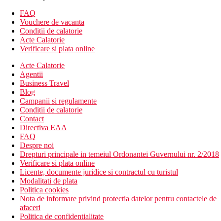
piscine
wellness & spa
FAQ
sala de fitness
Vouchere de vacanta
activitati sportive
Conditii de calatorie
loc de joaca pentru copii
Acte Calatorie
organizari evenimente
Verificare si plata online
restaurante
Acte Calatorie
baruri
Agentii
divertisment
Business Travel
Descrierea plajei
Blog
plaja cu nisip si pietris
Campanii si regulamente
sezlonguri si umbrele
Conditii de calatorie
Contact
Activitati sportive gratuite
Directiva EAA
tenis
FAQ
boccia
Despre noi
volei
Drepturi principale in temeiul Ordonantei Guvernului nr. 2/2018
piscina
Verificare si plata online
Licente, documente juridice si contractul cu turistul
Activitati sportive contra cost
Modalitati de plata
activitati acvatice la plaja
Politica cookies
sala de fitness
Nota de informare privind protectia datelor pentru contactele de
biliard
afaceri
wellness
Politica de confidentialitate