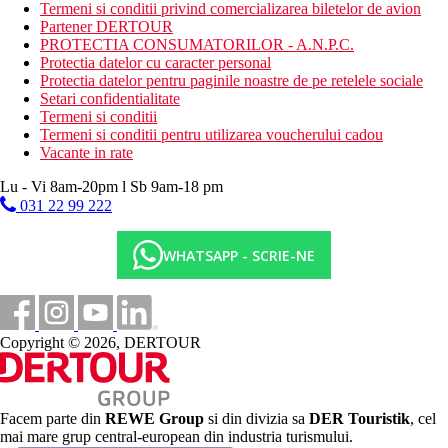
tenis de masa
Termeni si conditii privind comercializarea biletelor de avion
Partener DERTOUR
Dieta
PROTECTIA CONSUMATORILOR - A.N.P.C.
All Inclusive:
Protectia datelor cu caracter personal
Patru restaurante ce servesc toate mesele zilei cu specific
Protectia datelor pentru paginile noastre de pe retelele sociale
culinar international si local
Setari confidentialitate
Trei baruri cu diferite tematici
Termeni si conditii
Termeni si conditii pentru utilizarea voucherului cadou
Categoria oficiala
Vacante in rate
4 stele
Lu - Vi 8am-20pm l Sb 9am-18 pm
Site web
031 22 99 222
https://www.leonardo-hotels-cyprus.com/hotels-in-
paphos/leonardo-cypria-bay
WHATSAPP - SCRIE-NE
Distanţe
131 km
Distanta de cel mai apropiat aeroport
Copyright © 2026, DERTOUR
500 m
Magazine
Facem parte din
REWE Group
si din divizia sa
DER Touristik
, cel
100 m
mai mare grup central-european din industria turismului.
Distanta pana la plaja