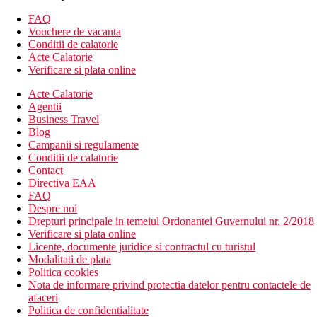
WiFi gratuit
FAQ
seif
Vouchere de vacanta
pat twin sau dublu
Conditii de calatorie
Descrierea hotelului
Acte Calatorie
Hotelul dispune de:
Verificare si plata online
waterpark
Acte Calatorie
piscina
Agentii
wellness & spa
Business Travel
divertisment
Blog
activitati sportive
Campanii si regulamente
cinema
Conditii de calatorie
escape room
Contact
sala de fitness
Directiva EAA
club pentru copii
FAQ
animatori
Despre noi
organizari evenimente private
Drepturi principale in temeiul Ordonantei Guvernului nr. 2/2018
sala de conferinta
Verificare si plata online
WiFi
Licente, documente juridice si contractul cu turistul
parcare
Modalitati de plata
Descrierea plajei
Politica cookies
200 metrii de plaja
Nota de informare privind protectia datelor pentru contactele de
plaja cu nisip fin publica
afaceri
Politica de confidentialitate