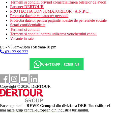
Activitati sportive gratuite
Termeni si conditii privind comercializarea biletelor de avion
piscina
Partener DERTOUR
aqua park
PROTECTIA CONSUMATORILOR - A.N.P.C.
loc de joaca pentru copii
Protectia datelor cu caracter personal
darts
Protectia datelor pentru paginile noastre de pe retelele sociale
biliard
Setari confidentialitate
tenis
Termeni si conditii
Termeni si conditii pentru utilizarea voucherului cadou
Activitati sportive contra cost
Vacante in rate
wellness & spa
activitati acvatice la plaja
Lu - Vi 8am-20pm l Sb 9am-18 pm
inchirieri biciclete
031 22 99 222
Dieta
All Inclusive:
WHATSAPP - SCRIE-NE
6 restaurante ce servesc toate mesele zilei cu specific
culinar international si local
Cinci baruri cu diferite tematici
Categoria oficiala
Copyright © 2026, DERTOUR
4 stele
Site web
https://www.leonardo-hotels-cyprus.com/hotels-in-
Facem parte din
REWE Group
si din divizia sa
DER Touristik
, cel
paphos/leonardo-laura-beach-splash-resort
mai mare grup central-european din industria turismului.