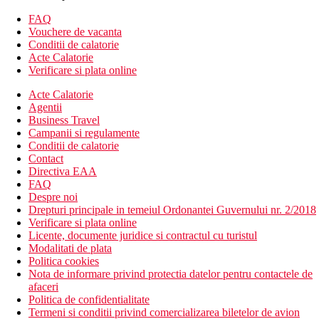
gradina
receptie 24h cu hol
FAQ
5 lifturi
Vouchere de vacanta
chiosc de ziare
Conditii de calatorie
internet Wi-Fi (gratuit)
Acte Calatorie
seif la receptie (gratuit)
Verificare si plata online
inchiriere de masini si biciclete
Acte Calatorie
parcare (gratuita)
Agentii
statie de transport local la aproximativ 100 m de hotel
Business Travel
hotelul nu accepta animale de companie
Campanii si regulamente
autobuz la hotel care duce spre centru (contra cost)
Conditii de calatorie
Descrierea plajei
Contact
cu nisip, stanci, pietre
Directiva EAA
publica
FAQ
sezlonguri, umbrele si prosoape de plaja (gratuit)
Despre noi
Drepturi principale in temeiul Ordonantei Guvernului nr. 2/2018
Activitati sportive
Verificare si plata online
Gratuit:
Licente, documente juridice si contractul cu turistul
program de animatie si sport pentru adulti
Modalitati de plata
spectacol de seara
Politica cookies
5 piscine cu apa dulce, sezlonguri si umbrele si prosoape
Nota de informare privind protectia datelor pentru contactele de
de piscina
afaceri
piscina interioara cu apa dulce
Politica de confidentialitate
sala de gimnastica
Termeni si conditii privind comercializarea biletelor de avion