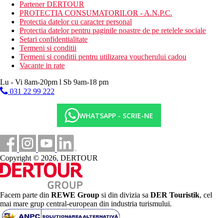
Partener DERTOUR
Contra cost:
PROTECTIA CONSUMATORILOR - A.N.P.C.
SPA, tratamente de infrumusetare si masaje
Protectia datelor cu caracter personal
sauna
Protectia datelor pentru paginile noastre de pe retelele sociale
hamam - baie turceasca
Setari confidentialitate
teren de tenis
Termeni si conditii
Termeni si conditii pentru utilizarea voucherului cadou
Facilitati copii
Vacante in rate
piscina pentru copii
program de animatie pentru copii 3-12 ani
Lu - Vi 8am-20pm l Sb 9am-18 pm
club pentru copii 3-12 ani
031 22 99 222
loc de joaca
scaune inalte in restaurant
WHATSAPP - SCRIE-NE
babysitter la cerere (cu plata)
Mese
All Inclusive (AI):
mic dejun tip bufet, pranz si cina, gustari in timpul zilei.
Copyright © 2026, DERTOUR
Bauturi alcoolice si nealcoolice locale selectate sunt
disponibile gratuit la orele indicate de hotel
Categoria oficiala
5 stele
Facem parte din
REWE Group
si din divizia sa
DER Touristik
, cel
mai mare grup central-european din industria turismului.
Distanţe