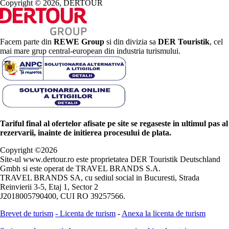
Copyright © 2026, DERTOUR
Facem parte din
REWE Group
si din divizia sa
DER Touristik
, cel
mai mare grup central-european din industria turismului.
Tariful final al ofertelor afisate pe site se regaseste in ultimul pas al
rezervarii, inainte de initierea procesului de plata.
Copyright ©
2026
Site-ul www.dertour.ro este proprietatea DER Touristik Deutschland
Gmbh si este operat de TRAVEL BRANDS S.A.
TRAVEL BRANDS SA, cu sediul social in Bucuresti, Strada
Reinvierii 3-5, Etaj 1, Sector 2
J2018005790400, CUI RO 39257566.
Brevet de turism
-
Licenta de turism
-
Anexa la licenta de turism