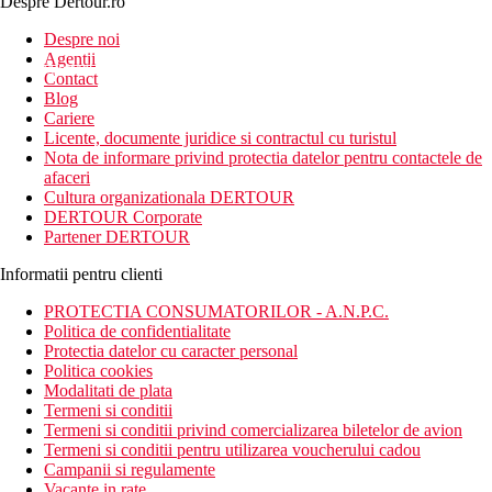
Despre Dertour.ro
Inscrie-te la
Despre noi
Agentii
newsletter!
Contact
Blog
Cariere
Licente, documente juridice si contractul cu turistul
Nota de informare privind protectia datelor pentru contactele de
afaceri
Cultura organizationala DERTOUR
DERTOUR Corporate
Partener DERTOUR
Informatii pentru clienti
PROTECTIA CONSUMATORILOR - A.N.P.C.
Politica de confidentialitate
Protectia datelor cu caracter personal
Politica cookies
Modalitati de plata
Termeni si conditii
Termeni si conditii privind comercializarea biletelor de avion
Termeni si conditii pentru utilizarea voucherului cadou
Campanii si regulamente
Vacante in rate