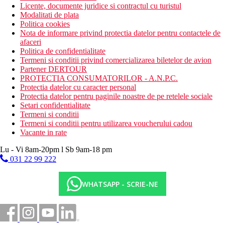
Licente, documente juridice si contractul cu turistul
Modalitati de plata
Politica cookies
Nota de informare privind protectia datelor pentru contactele de
afaceri
Politica de confidentialitate
Termeni si conditii privind comercializarea biletelor de avion
Partener DERTOUR
PROTECTIA CONSUMATORILOR - A.N.P.C.
Protectia datelor cu caracter personal
Protectia datelor pentru paginile noastre de pe retelele sociale
Setari confidentialitate
Termeni si conditii
Termeni si conditii pentru utilizarea voucherului cadou
Vacante in rate
Lu - Vi 8am-20pm l Sb 9am-18 pm
031 22 99 222
WHATSAPP - SCRIE-NE