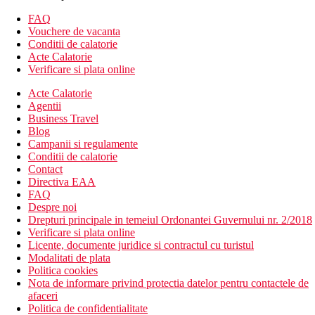
spectaculoase pana la croaziere panoramice si peisaje
FAQ
naturale de o frumusete remarcabila.
Vouchere de vacanta
Conditii de calatorie
Itinerariu:
Acte Calatorie
Copenhaga – Hillerod – Helsingor – Helsingborg – Goteborg –
Verificare si plata online
Olso – Geilo – Cascada Voringsfoss – Fiordul Hardanger –
Acte Calatorie
Bergen – Croaziera pe fiordurile Nærøyfjord si Aurlands de la
Agentii
Gudvangen la Flam – Tunelul Laerdal – Ghetarul Briksdal –
Business Travel
Croaziera pe fiordul Geiranger – Drumul Vulturilor – Drumul
Blog
Trolilor - Parcul National Doverfejell – Otta – Lillehamer –
Campanii si regulamente
Karlstadt – Orebro – Palatul Drottningholm – Stockholm
Conditii de calatorie
DATE DE PLECARE:
30 iunie,
17 iulie, 30 iulie, 4 august,
Contact
11 august
Directiva EAA
FAQ
Despre noi
PROGRAM:
Drepturi principale in temeiul Ordonantei Guvernului nr. 2/2018
Verificare si plata online
Ziua 1: Bucuresti – Copenhaga
Licente, documente juridice si contractul cu turistul
Modalitati de plata
Intalnire cu insotitorul de grup la Aeroportul International Henri
Politica cookies
Coanda Otopeni la ora 03:25 pentru imbarcare pe zborul
Nota de informare privind protectia datelor pentru contactele de
companiei LOT Airlines LO644 cu destinatia Varsovia.
afaceri
Decolare la ora 05:25 si aterizare la Varsovia la ora 06:10.
Politica de confidentialitate