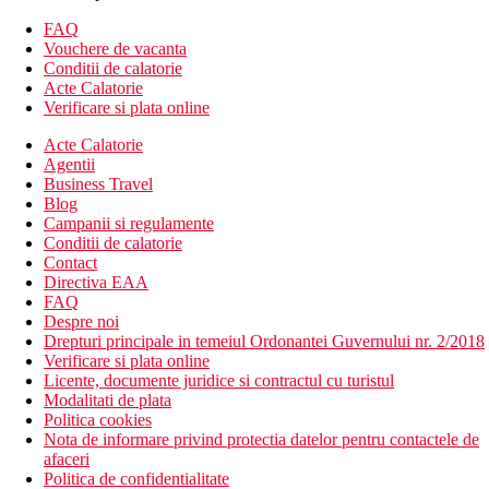
Alte tipuri de camere
(daca nu se specifica altfel, camerele au
facilitatile de mai sus)
FAQ
Camera dubla, vedere la piscina
Vouchere de vacanta
Camera de familie, vedere la gradina: 2 camere
Conditii de calatorie
Camera de familie, vedere la piscina
Acte Calatorie
Verificare si plata online
Descrierea hotelului
hol de intrare cu receptie
Acte Calatorie
restaurantul principal
Agentii
restaurant tematic
Business Travel
restaurant a la carte Lagoon (contra cost)
Blog
mai multe baruri
Campanii si regulamente
bar de zi
Conditii de calatorie
bar langa piscina
Contact
internet cafe (contra cost)
Directiva EAA
Wi-Fi in intreaga cladire (gratuit)
FAQ
piscina cu parte incalzita iarna (sezlonguri, umbrele de
Despre noi
soare si prosoape gratuite)
Drepturi principale in temeiul Ordonantei Guvernului nr. 2/2018
piscina pentru copii
Verificare si plata online
club pentru copii
Licente, documente juridice si contractul cu turistul
Modalitati de plata
Descrierea plajei
Politica cookies
nisipos, langa hotel Pickalbatros Beach Albatros Resort
Nota de informare privind protectia datelor pentru contactele de
sezlonguri si umbrele gratuite
afaceri
bar pe plaja
Politica de confidentialitate