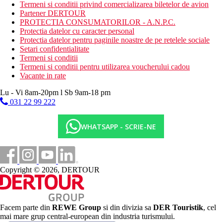
Termeni si conditii privind comercializarea biletelor de avion
Activitati sportive gratuite
Partener DERTOUR
programe de animatie
PROTECTIA CONSUMATORILOR - A.N.P.C.
aerobic
Protectia datelor cu caracter personal
mini-golf
Protectia datelor pentru paginile noastre de pe retelele sociale
tenis de masa
Setari confidentialitate
sala de gimnastica
Termeni si conditii
volei pe plaja
Termeni si conditii pentru utilizarea voucherului cadou
maxi sah
Vacante in rate
piscine (de asemenea, incalzite)
piscine pentru copii
Lu - Vi 8am-20pm l Sb 9am-18 pm
polo
031 22 99 222
fitness
parc acvatic la hotelul partener Pickalbatros Aqua Park
(inclusiv bauturi la barurile de la piscina)
WHATSAPP - SCRIE-NE
Activitati sportive contra cost
masaje
sauna
baie de aburi
Copyright © 2026, DERTOUR
salon de infrumusetare
biliard
scufundari
sporturi acvatice pe plaja
Facem parte din
REWE Group
si din divizia sa
DER Touristik
, cel
teren de tenis (iluminat si echipament disponibil)
mai mare grup central-european din industria turismului.