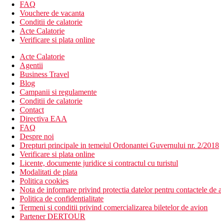
FAQ
Wifi gratuit
Vouchere de vacanta
Menaj zilnic
Conditii de calatorie
Servicii de curatatorie, spalatorie si calcatorie.
Acte Calatorie
Descrierea hotelului
Verificare si plata online
Complexul Sunrise Tucana Resort dispune de urmatoarele pa
Acte Calatorie
Receptie 24/7
Agentii
3 piscine
Business Travel
check-in/check-out express
Blog
meniuri cu diete speciale (la cerere)
Campanii si regulamente
serviciu de transfer
Conditii de calatorie
transfer de la si/sau la aeroport
Contact
facilitati pentru persoane cu mobilitate redusa
Directiva EAA
Descrierea plajei
FAQ
Plaja Makadi - 200 m
Despre noi
Plaja Cleopatra - 300 m
Drepturi principale in temeiul Ordonantei Guvernului nr. 2/2018
Plaja Tia Heights Makadi Bay - 350 m
Verificare si plata online
Plaja Fort Arabesque - 800 m
Licente, documente juridice si contractul cu turistul
Plaja Stella Makadi - 900 m
Modalitati de plata
Politica cookies
Activitati oferite de catre resort
Nota de informare privind protectia datelor pentru contactele de a
Teren de joaca pentru copii
Politica de confidentialitate
Teren de tenis
Termeni si conditii privind comercializarea biletelor de avion
Snorkelling
Partener DERTOUR