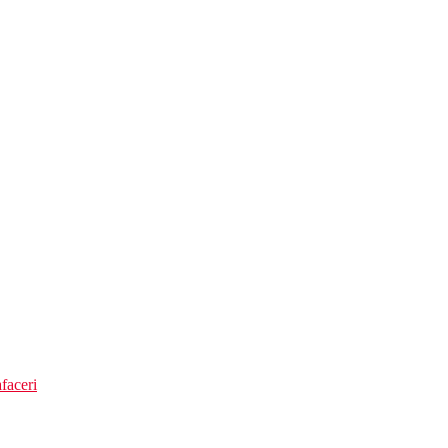
rticularitati:
faceri