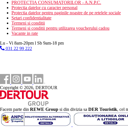
Facilitati de sporturi nautice
PROTECTIA CONSUMATORILOR - A.N.P.C.
3 piscine, deschise tot timpul anului
Protectia datelor cu caracter personal
Divertisment pentru copii
Protectia datelor pentru paginile noastre de pe retelele sociale
Divertisment de seara
Setari confidentialitate
Aerobic
Termeni si conditii
Tir cu arcul
Termeni si conditii pentru utilizarea voucherului cadou
Muzica/spectacol live
Vacante in rate
Seri de film
Lu - Vi 8am-20pm l Sb 9am-18 pm
Categoria oficiala
031 22 99 222
5 stele
Distanţe
37 km
Centrul orasului
Copyright © 2026, DERTOUR
0 m
Magazine
32 km
Facem parte din
REWE Group
si din divizia sa
DER Touristik
, cel 
Distanta de cel mai apropiat aeroport
0 m
Distanta pana la plaja