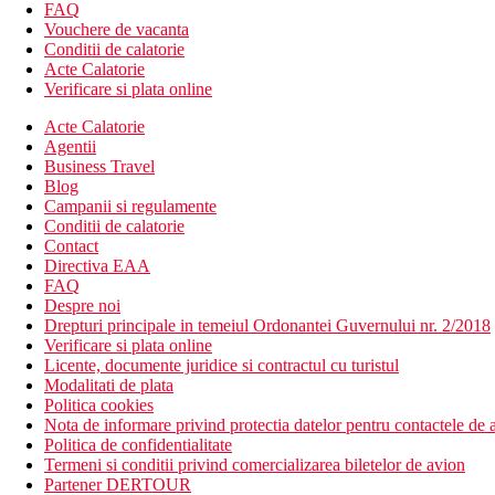
FAQ
Wifi gratuit
Vouchere de vacanta
Menaj zilnic
Conditii de calatorie
Servicii de curatatorie, spalatorie si calcatorie.
Acte Calatorie
Descrierea hotelului
Verificare si plata online
Complexul Sunrise Tucana Resort dispune de urmatoarele pa
Acte Calatorie
Receptie 24/7
Agentii
3 piscine
Business Travel
check-in/check-out express
Blog
meniuri cu diete speciale (la cerere)
Campanii si regulamente
serviciu de transfer
Conditii de calatorie
transfer de la si/sau la aeroport
Contact
facilitati pentru persoane cu mobilitate redusa
Directiva EAA
Descrierea plajei
FAQ
Plaja Makadi - 200 m
Despre noi
Plaja Cleopatra - 300 m
Drepturi principale in temeiul Ordonantei Guvernului nr. 2/2018
Plaja Tia Heights Makadi Bay - 350 m
Verificare si plata online
Plaja Fort Arabesque - 800 m
Licente, documente juridice si contractul cu turistul
Plaja Stella Makadi - 900 m
Modalitati de plata
Politica cookies
Activitati oferite de catre resort
Nota de informare privind protectia datelor pentru contactele de a
Teren de joaca pentru copii
Politica de confidentialitate
Teren de tenis
Termeni si conditii privind comercializarea biletelor de avion
Snorkelling
Partener DERTOUR