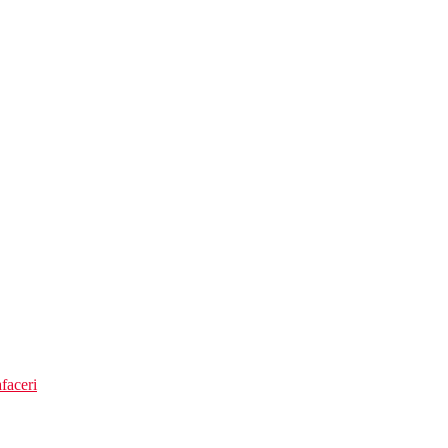
rticularitati:
faceri