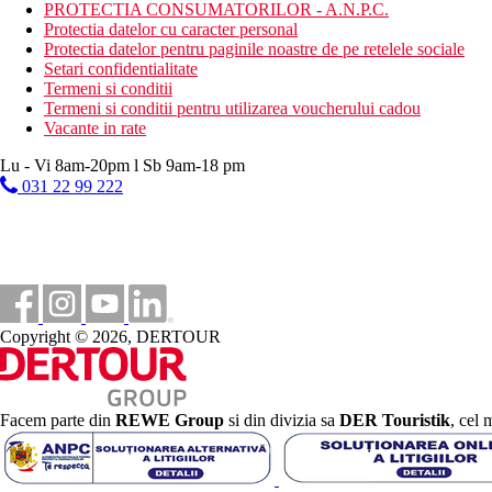
Facilitati de sporturi nautice
PROTECTIA CONSUMATORILOR - A.N.P.C.
3 piscine, deschise tot timpul anului
Protectia datelor cu caracter personal
Divertisment pentru copii
Protectia datelor pentru paginile noastre de pe retelele sociale
Divertisment de seara
Setari confidentialitate
Aerobic
Termeni si conditii
Tir cu arcul
Termeni si conditii pentru utilizarea voucherului cadou
Muzica/spectacol live
Vacante in rate
Seri de film
Lu - Vi 8am-20pm l Sb 9am-18 pm
Categoria oficiala
031 22 99 222
5 stele
Distanţe
37 km
Centrul orasului
Copyright © 2026, DERTOUR
0 m
Magazine
32 km
Facem parte din
REWE Group
si din divizia sa
DER Touristik
, cel 
Distanta de cel mai apropiat aeroport
0 m
Distanta pana la plaja