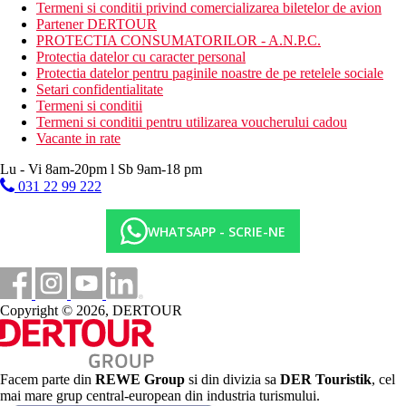
Termeni si conditii privind comercializarea biletelor de avion
bar langa piscina
Partener DERTOUR
bar pe plaja
PROTECTIA CONSUMATORILOR - A.N.P.C.
5 piscine (2 dintre piscine sunt incalzite in sezonul de
Protectia datelor cu caracter personal
iarna)
Protectia datelor pentru paginile noastre de pe retelele sociale
sezlonguri, umbrele si prosoape gratuite
Setari confidentialitate
aquapark
Termeni si conditii
mini-club
Termeni si conditii pentru utilizarea voucherului cadou
loc de joaca pentru copii
Vacante in rate
magazine
Wi-Fi in intregul complex hotelier, inclusiv in camere
Lu - Vi 8am-20pm l Sb 9am-18 pm
(gratuit)
031 22 99 222
Descrierea plajei
plaja cu nisip si intrare lina in mare
WHATSAPP - SCRIE-NE
sezlonguri, umbrele si prosoape gratuite
bar pe plaja
Activitati gratuite
aquapark
Copyright © 2026, DERTOUR
sala de fitness
tenis de masa
darts (sageti)
boccia
Facem parte din
REWE Group
si din divizia sa
DER Touristik
, cel
volei pe plaja
mai mare grup central-european din industria turismului.