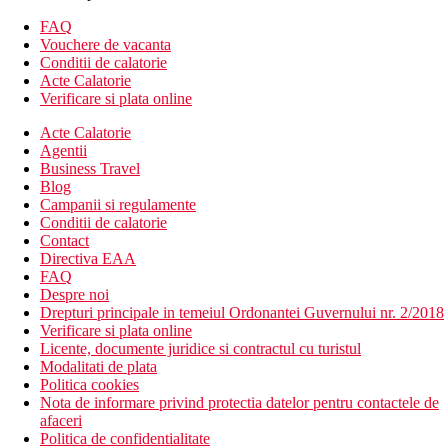
Alte tipuri de camere (daca nu este specificat altfel, au
FAQ
aceleasi dotari ca mai sus):
Vouchere de vacanta
Conditii de calatorie
Camera single, vedere la gradina
Acte Calatorie
Camera dubla, vedere la piscina
Verificare si plata online
Camera single, vedere la piscina
Camera dubla, vedere la mare
Acte Calatorie
Camera single, vedere la mare
Agentii
Camera dubla Superior, vedere la gradina: spatioasa
Business Travel
Camera dubla Superior, vedere la piscina: spatioasa
Blog
Camera dubla Deluxe, vedere la gradina: spatioasa, cada
Campanii si regulamente
si dus
Conditii de calatorie
Camera de familie, vedere la gradina: 2 camere separate
Contact
prin usa
Directiva EAA
FAQ
Descrierea hotelului
Despre noi
Hotelul dispune de:
Drepturi principale in temeiul Ordonantei Guvernului nr. 2/2018
Verificare si plata online
hol de intrare cu receptie
Licente, documente juridice si contractul cu turistul
restaurant principal
Modalitati de plata
restaurante à la carte (specific oriental, italian, indian) -
Politica cookies
gratuit 1 data pe sejur fiecare, rezervare necesara
Nota de informare privind protectia datelor pentru contactele de
restaurant à la carte (specific asiatic) - gratuit 1 data pe
afaceri
sejur, rezervare necesara, unele preparate contra cost
Politica de confidentialitate
lobby bar