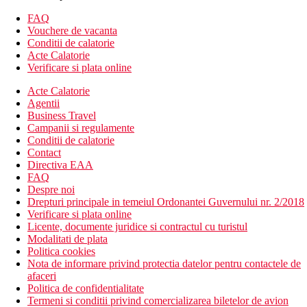
Hotelul dispune de:
FAQ
camera de bagaje
Vouchere de vacanta
schimb valutar
Conditii de calatorie
receptie deschisa non stop
Acte Calatorie
menaj zilnic
Verificare si plata online
spalatorie
Acte Calatorie
terasa
Agentii
gradina
Business Travel
sala de fitness
Campanii si regulamente
zona de joaca
Conditii de calatorie
parcare
Contact
parcare pentru persoane cu handicap
Directiva EAA
serviciu de trezire
FAQ
room service
Despre noi
cafenea
Drepturi principale in temeiul Ordonantei Guvernului nr. 2/2018
lobby bar
Verificare si plata online
restaurant
Licente, documente juridice si contractul cu turistul
mini-market
Modalitati de plata
Spa
Politica cookies
Wifi
Nota de informare privind protectia datelor pentru contactele de
spalatorie (contra cost)
afaceri
sali de conferinta & petreceri (contra cost)
Politica de confidentialitate
aer conditionat
Termeni si conditii privind comercializarea biletelor de avion
lounge comun/zona TV