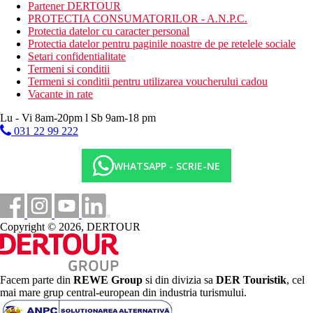
Partener DERTOUR
distribuitor automat (bauturi)
PROTECTIA CONSUMATORILOR - A.N.P.C.
Descrierea plajei
Protectia datelor cu caracter personal
plaja cu nisip
Protectia datelor pentru paginile noastre de pe retelele sociale
Setari confidentialitate
Activitati sportive gratuite
Termeni si conditii
teren de tenis
Termeni si conditii pentru utilizarea voucherului cadou
teren de joaca pentru copii
Vacante in rate
karaoke
minigolf
Lu - Vi 8am-20pm l Sb 9am-18 pm
club pentru copii
031 22 99 222
plaja
echipament de tenis
WHATSAPP - SCRIE-NE
divertisment de seara
animatori
Activitati sportive contra cost
calarie
Copyright © 2026, DERTOUR
scufundari
windsurfing
caiac
scufundari
sauna
Facem parte din
REWE Group
si din divizia sa
DER Touristik
, cel
masaj
mai mare grup central-european din industria turismului.
cada cu hidromasaj/jacuzzi