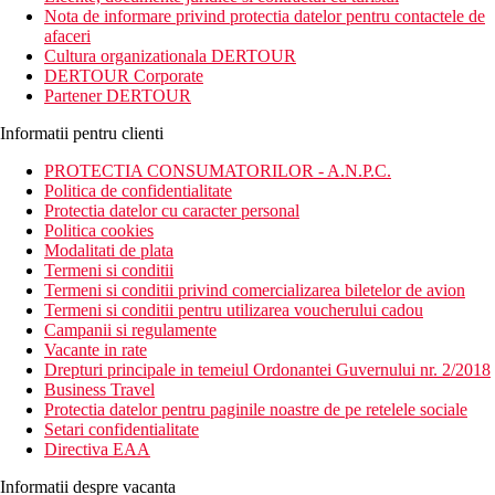
Hotelul ofera cazare confortabila, cu posibilitati excelente de
Nota de informare privind protectia datelor pentru contactele de
scufundari. Micul dejun este inclus. Toate camerele sunt
afaceri
mobilate, au aer conditionat si TV prin satelit. Fiecare camera
Cultura organizationala DERTOUR
are vedere la mare, piscina sau gradina.
DERTOUR Corporate
Partener DERTOUR
Distanta
44 km distanta de Aeroportul International Hurghada
Informatii pentru clienti
250 m distanta de Plaja Sol Y Mar Paradise
PROTECTIA CONSUMATORILOR - A.N.P.C.
Descrierea camerei
Politica de confidentialitate
Camerele dispun de:
Protectia datelor cu caracter personal
Politica cookies
uscator de par
Modalitati de plata
lenjerie de pat
Termeni si conditii
Wifi
Termeni si conditii privind comercializarea biletelor de avion
toaleta
Termeni si conditii pentru utilizarea voucherului cadou
aer conditionat (controlat central)
Campanii si regulamente
cada sau dus
Vacante in rate
balcon / terasa
Drepturi principale in temeiul Ordonantei Guvernului nr. 2/2018
telefon
Business Travel
TV
Protectia datelor pentru paginile noastre de pe retelele sociale
seif
Setari confidentialitate
minibar
Directiva EAA
Descrierea hotelului
Informatii despre vacanta