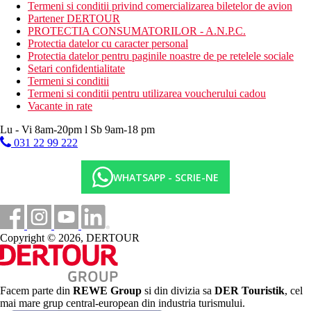
mini club (pentru copii 4-12 ani)
Termeni si conditii privind comercializarea biletelor de avion
Partener DERTOUR
Descrierea plajei
PROTECTIA CONSUMATORILOR - A.N.P.C.
nisipos
Protectia datelor cu caracter personal
sezlonguri, umbrele si prosoape (gratuit)
Protectia datelor pentru paginile noastre de pe retelele sociale
bar pe plaja
Setari confidentialitate
Termeni si conditii
Activitati gratuite
Termeni si conditii pentru utilizarea voucherului cadou
programe de animatie
Vacante in rate
programe de seara neregulate
fitness
Lu - Vi 8am-20pm l Sb 9am-18 pm
tenis (1 ora pe zi gratuita in timpul zilei)
031 22 99 222
biliard (1 ora pe zi gratuita in timpul zilei)
mini-golf
polo
WHATSAPP - SCRIE-NE
aerobic
volei pe plaja
fotbal
petanque
Copyright © 2026, DERTOUR
Activitati contra cost
centru SPA
salon de infrumusetare
masaje
Facem parte din
REWE Group
si din divizia sa
DER Touristik
, cel
sauna
mai mare grup central-european din industria turismului.