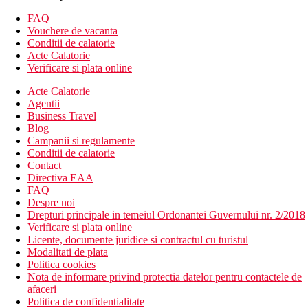
balcon, terasa sau fereastra
Alte tipuri de camere
(daca nu se specifica altfel, camerele au
FAQ
facilitatile de mai sus)
Vouchere de vacanta
Camera dubla, superioara, vedere la piscina
Conditii de calatorie
Camera dubla, superioara, vedere la mare
Acte Calatorie
Camera de familie: 2 camere
Verificare si plata online
Descrierea hotelului
Acte Calatorie
hol de intrare cu receptie
Agentii
restaurantul principal
Business Travel
restaurant a la carte cu preparate din bucataria
Blog
internationala si locala (1x per sejur gratuit, este necesara
Campanii si regulamente
rezervare)
Conditii de calatorie
mai multe baruri
Contact
bar pe plaja
Directiva EAA
cafenea
FAQ
Wi-Fi (gratuit)
Despre noi
magazine
Drepturi principale in temeiul Ordonantei Guvernului nr. 2/2018
discoteca
Verificare si plata online
3 sali de conferinta
Licente, documente juridice si contractul cu turistul
coafor
Modalitati de plata
piscina (sezlonguri si umbrele gratuite)
Politica cookies
piscina incalzita iarna
Nota de informare privind protectia datelor pentru contactele de
piscina pentru copii
afaceri
babysitting (contra cost)
Politica de confidentialitate