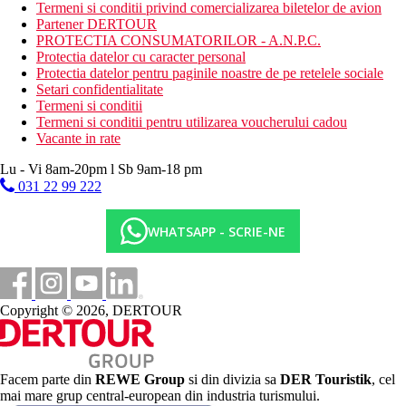
Termeni si conditii privind comercializarea biletelor de avion
bar langa piscina
Partener DERTOUR
bar pe plaja
PROTECTIA CONSUMATORILOR - A.N.P.C.
piscina (cu posibilitate de incalzire in sezonul de iarna),
Protectia datelor cu caracter personal
sezlonguri, umbrele si prosoape gratuite
Protectia datelor pentru paginile noastre de pe retelele sociale
mini-club
Setari confidentialitate
galerie comerciala
Termeni si conditii
Descrierea plajei
Termeni si conditii pentru utilizarea voucherului cadou
plaja cu nisip chiar langa hotel
Vacante in rate
bar pe plaja
Lu - Vi 8am-20pm l Sb 9am-18 pm
sezlonguri, umbrele si prosoape gratuite
031 22 99 222
Activitati sportive gratuite
aerobic
WHATSAPP - SCRIE-NE
tir cu arcul
evenimente sportive live (transmisiuni)
muzica/spectacol live
plaja
divertisment de seara
Copyright © 2026, DERTOUR
animatori
snorkelling
Activitati sportive contra cost
scufundari
Facem parte din
REWE Group
si din divizia sa
DER Touristik
, cel
Spa
mai mare grup central-european din industria turismului.