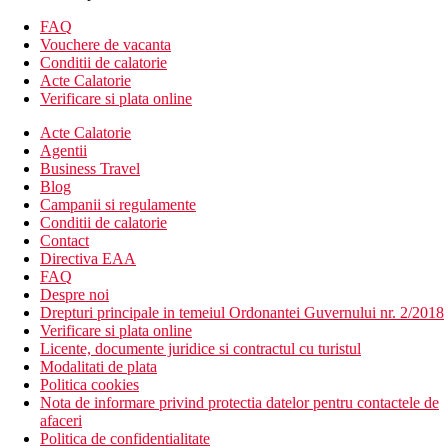
Camera dubla, Superior Deluxe, vedere la mare
FAQ
Camera de familie, vedere la gradina
Vouchere de vacanta
Camera de familie, vedere la mare
Conditii de calatorie
Suita
Acte Calatorie
Suita, Gravity
Verificare si plata online
Descrierea hotelului
Acte Calatorie
Hotelul dispune de:
Agentii
hol de intrare cu receptie
Business Travel
lobby
Blog
restaurant principal
Campanii si regulamente
restaurant A la Carte
Conditii de calatorie
baruri
Contact
piscine
Directiva EAA
centru de fitness
FAQ
centru SPA
Despre noi
spalatorie/curatatorie
Drepturi principale in temeiul Ordonantei Guvernului nr. 2/2018
salon de infrumusetare
Verificare si plata online
telefon si fax
Licente, documente juridice si contractul cu turistul
servicii medicale
Modalitati de plata
magazine
Politica cookies
sporturi nautice
Nota de informare privind protectia datelor pentru contactele de
shisha
afaceri
activitati sportive
Politica de confidentialitate
spectacole de teatru,/cabaret