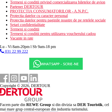
Termeni si conditii privind comercializarea biletelor de avion
muzica live
Partener DERTOUR
discoteca
PROTECTIA CONSUMATORILOR - A.N.P.C.
Descrierea plajei
Protectia datelor cu caracter personal
Plaja este situata la aproximativ 100 de metri de hotel
Protectia datelor pentru paginile noastre de pe retelele sociale
Sezlongurile si umbrelele sunt disponibile gratuit
Setari confidentialitate
Sporturile nautice sunt disponibile contra cost
Termeni si conditii
Termeni si conditii pentru utilizarea voucherului cadou
Activitati sportive gratuite
Vacante in rate
sala de fitness
tenis de masa
Lu - Vi 8am-20pm l Sb 9am-18 pm
darts
031 22 99 222
Activitati sportive contra cost
WHATSAPP - SCRIE-NE
biliard
sporturi acvatice la plaja
Restaurant
All Inclusive:
Copyright © 2026, DERTOUR
Mic dejun, pranz si cina tip bufet
In timpul zilei, o gustare usoara, cafea, ceai, produse de
patiserie dulci
Bauturi alcoolice si nealcoolice alese de productie locala
Facem parte din
REWE Group
si din divizia sa
DER Touristik
, cel
Categoria oficiala
mai mare grup central-european din industria turismului.