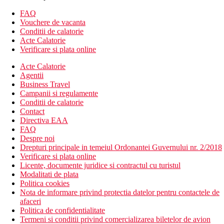
Alte tipuri de camere (daca nu este specificat altfel, includ
FAQ
dotarile de mai sus):
Vouchere de vacanta
Conditii de calatorie
Camera single Deluxe
Acte Calatorie
Camera dubla Deluxe cu vedere laterala la mare
Verificare si plata online
Camera dubla Superior cu vedere la mare
Camera dubla Club Deluxe: spatioasa, dotari superioare,
Acte Calatorie
vedere la mare
Agentii
Camera de familie: 2 camere conectate prin usa, balcon
Business Travel
Campanii si regulamente
Descrierea hotelului
Conditii de calatorie
Hotelul dispune de:
Contact
Directiva EAA
hol de intrare cu receptie
FAQ
restaurant principal
Despre noi
restaurante à la carte (specific italian, mexican, indian,
Drepturi principale in temeiul Ordonantei Guvernului nr. 2/2018
turcesc) - fiecare o data pe sejur gratuit, cu rezervare
Verificare si plata online
obligatorie
Licente, documente juridice si contractul cu turistul
lobby bar
Modalitati de plata
bar langa piscina
Politica cookies
bar pe plaja
Nota de informare privind protectia datelor pentru contactele de
piscine (una cu posibilitate de incalzire in sezonul rece)
afaceri
sezlonguri, umbrele de soare si prosoape gratuite
Politica de confidentialitate
piscina pentru copii (cu posibilitate de incalzire in sezonul
Termeni si conditii privind comercializarea biletelor de avion
rece)