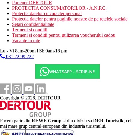
Partener DERTOUR
tobogane acvatice
PROTECTIA CONSUMATORILOR - A.N.P.C.
miniclub
Protectia datelor cu caracter personal
loc de joaca pentru copii
Protectia datelor pentru paginile noastre de pe retelele sociale
magazin de suveniruri
Setari confidentialitate
Wi-Fi in lobby si in camere (gratuit)
Termeni si conditii
Descrierea plajei
Termeni si conditii pentru utilizarea voucherului cadou
nisipos
Vacante in rate
intrare treptata in mare prin patul de corali – va
Lu - Vi 8am-20pm l Sb 9am-18 pm
recomandam pantofi de apa
debarcader disponibil pentru intrarea in mare
031 22 99 222
sezlonguri si umbrele gratuite
bar pe plaja
WHATSAPP - SCRIE-NE
Activitati gratuite
fitness
volei pe plaja
tenis de masa
Copyright © 2026, DERTOUR
biliard
Activitati contra cost
teren de tenis
centru de scufundari
Facem parte din
REWE Group
si din divizia sa
DER Touristik
, cel
centru spa
mai mare grup central-european din industria turismului.
sauna