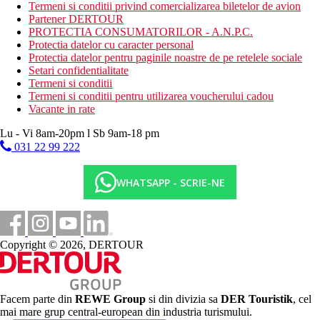
Descrierea plajei
Termeni si conditii privind comercializarea biletelor de avion
nisipos
Partener DERTOUR
cu intrare prin debarcader, posibilitatea folosirii unei mici
PROTECTIA CONSUMATORILOR - A.N.P.C.
lagune cu intrare nisipoasa si pietroasa la mare la hotelul
Protectia datelor cu caracter personal
Resta Reef (se recomanda pantofi de apa)
Protectia datelor pentru paginile noastre de pe retelele sociale
sezlonguri si umbrele gratuite
Setari confidentialitate
bar pe plaja
Termeni si conditii
Termeni si conditii pentru utilizarea voucherului cadou
Activitati gratuite
Vacante in rate
programe de animatie neregulate si programe de seara
tenis de masa
Lu - Vi 8am-20pm l Sb 9am-18 pm
darts
031 22 99 222
bocce
volei
polo
WHATSAPP - SCRIE-NE
aerobic in apa
fitness
teren de tenis (iluminat si echipament contra cost)
Activitati contra cost
Copyright © 2026, DERTOUR
biliard
sauna
masaje
Facem parte din
REWE Group
si din divizia sa
DER Touristik
, cel
Mese
mai mare grup central-european din industria turismului.
All Inclusive