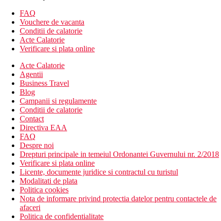
balcon sau terasa
Alte tipuri de camere
(daca nu se specifica altfel, camerele au
FAQ
facilitatile de mai sus)
Vouchere de vacanta
Camera dubla, superioara, vedere la piscina
Conditii de calatorie
Camera dubla, superioara, vedere laterala la mare
Acte Calatorie
Camera dubla, superioara, pe malul marii: vedere la mare
Verificare si plata online
Camera de familie, vedere la gradina: 1 camera mai
spatioasa
Acte Calatorie
Agentii
Descrierea hotelului
Business Travel
hol de intrare cu receptie
Blog
restaurantul principal
Campanii si regulamente
3 restaurante cu serviciu (contra cost, este necesara
Conditii de calatorie
rezervare)
Contact
bar
Directiva EAA
bar de zi
FAQ
Wi-Fi in hol (gratuit)
Despre noi
magazine
Drepturi principale in temeiul Ordonantei Guvernului nr. 2/2018
sala de conferinta
Verificare si plata online
2 piscine – dintre care una incalzita iarna (sezlonguri si
Licente, documente juridice si contractul cu turistul
umbrele gratuite)
Modalitati de plata
piscina pentru copii
Politica cookies
loc de joaca
Nota de informare privind protectia datelor pentru contactele de
mini club
afaceri
Politica de confidentialitate