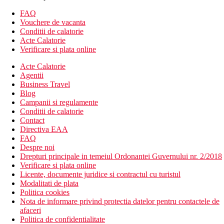
Alte tipuri de camere (daca nu este specificat altfel, includ
FAQ
dotarile de mai sus):
Vouchere de vacanta
Conditii de calatorie
Camera single Superior
Acte Calatorie
Camera dubla Superior Sea Front: vedere la mare
Verificare si plata online
Camera de familie Deluxe, 2 dormitoare: 2 camere
separate
Acte Calatorie
Agentii
Divertisment
Business Travel
Programe de animatie.
Blog
Mese
Campanii si regulamente
All Inclusive
Conditii de calatorie
Contact
Mic dejun, pranz si cina tip bufet.
Directiva EAA
Mic dejun devreme si cina tarzie.
FAQ
Pe parcursul zilei: gustari usoare, cafea, ceai, produse de
Despre noi
patiserie dulci si inghetata.
Drepturi principale in temeiul Ordonantei Guvernului nr. 2/2018
Restaurant à la carte (specific mediteranean, egiptean) - 1
Verificare si plata online
data pe sejur gratuit, cu rezervare obligatorie.
Licente, documente juridice si contractul cu turistul
Bauturi alcoolice si non-alcoolice (10:00–24:00).
Modalitati de plata
Politica cookies
Ultra All Inclusive
Nota de informare privind protectia datelor pentru contactele de
afaceri
Restaurant à la carte (specific mediteranean, egiptean) -
Politica de confidentialitate