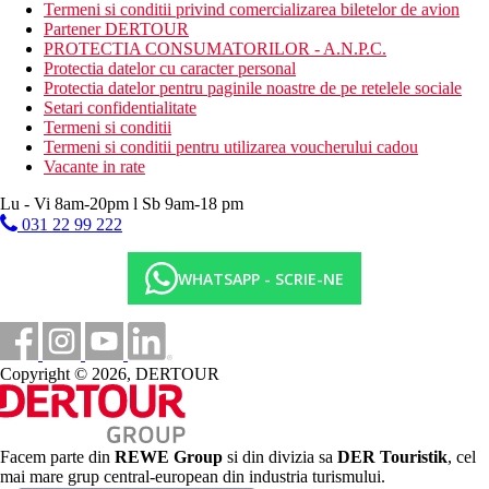
pranz si cina gratuite, cu rezervare obligatorie.
Termeni si conditii privind comercializarea biletelor de avion
Minibar - bere, sucuri, alune, chipsuri etc.
Partener DERTOUR
5 vouchere pentru fresh juice, cocktail sau milkshake per
PROTECTIA CONSUMATORILOR - A.N.P.C.
persoana per sejur.
Protectia datelor cu caracter personal
1 sticla de vin pe zi in camera.
Protectia datelor pentru paginile noastre de pe retelele sociale
Setari confidentialitate
Plaja
Termeni si conditii
plaja lunga cu nisip
Termeni si conditii pentru utilizarea voucherului cadou
acces in mare prin ponton (pentru inotatori)
Vacante in rate
o parte a plajei are intrare nisipoasa in mare, potrivita
pentru copii (laguna delimitata de corali)
Lu - Vi 8am-20pm l Sb 9am-18 pm
bar pe plaja
031 22 99 222
sezlonguri, umbrele de soare si prosoape gratuite
WHATSAPP - SCRIE-NE
Oferta sportiva
Gratuit: aquapark, jacuzzi exterior, volei pe plaja, darts,
tenis de masa, 2 terenuri de tenis (echipamentul si
iluminatul contra cost), padel, teren multifunctional - volei,
baschet, fotbal (echipamentul si iluminatul contra cost),
Copyright © 2026, DERTOUR
sala de fitness in hotelul vecin Akassia Swiss.
Contra cost: centru de scufundari.
Copii
Club de animatie ceh Motion pentru adulti in perioada
Facem parte din
REWE Group
si din divizia sa
DER Touristik
, cel
1.11.2025 – 31.3.2026.
mai mare grup central-european din industria turismului.