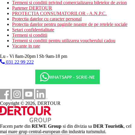
Termeni si conditii privind comercializarea biletelor de avion
Contra cost:
sporturi nautice pe plaja, scufundari
Partener DERTOUR
PROTECTIA CONSUMATORILOR - A.N.P.C.
Copii
Protectia datelor cu caracter personal
Protectia datelor pentru paginile noastre de pe retelele sociale
Club pentru copii, piscina pentru copii.
Setari confidentialitate
Termeni si conditii
Carduri
Termeni si conditii pentru utilizarea voucherului cadou
Vacante in rate
VISA, MC.
Lu - Vi 8am-20pm l Sb 9am-18 pm
Site-ul web
https://www.pickalbatros.com/hotels-resorts/oasis-port-ghalib/
031 22 99 222
Internet
WHATSAPP - SCRIE-NE
Gratuit:
Wi-Fi in hol.
Categoria oficiala
4 stele
Copyright © 2026, DERTOUR
Nota
Gama si calitatea serviciilor si activitatilor mentionate pot fi
afectate de introducerea unor eventuale masuri de igiena sau
antiepidemie in destinatia data. Viteza internetului in functie de
conditiile locale.
Facem parte din
REWE Group
si din divizia sa
DER Touristik
, cel
mai mare grup central-european din industria turismului.