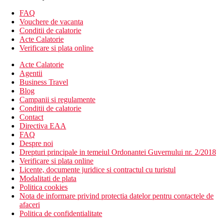
Divertisment
FAQ
Vouchere de vacanta
Program de animatie de zi si de seara.
Conditii de calatorie
Acte Calatorie
Mese
Verificare si plata online
All Inclusive
Acte Calatorie
Mic dejun, pranz si cina tip bufet
Agentii
Mic dejun devreme, mic dejun tarziu, cina tarziu
Business Travel
In timpul zilei, o gustare usoara, cafea, ceai, produse de
Blog
patiserie dulci
Campanii si regulamente
Bauturi alcoolice si nealcoolice alese de productie locala
Conditii de calatorie
(10.00 - 12.00)
Contact
Directiva EAA
Plaja
FAQ
plaja cu nisip cu intrare treptata in mare
Despre noi
posibilitatea folosirii digului
Drepturi principale in temeiul Ordonantei Guvernului nr. 2/2018
potrivit pentru iubitorii de snorkeling si scufundari
Verificare si plata online
sezlonguri, umbrele, prosoape gratuite
Licente, documente juridice si contractul cu turistul
Atentie: va recomandam incaltamintea speciala de apa.
Modalitati de plata
Politica cookies
Activitati sportive
Nota de informare privind protectia datelor pentru contactele de
Gratuit:
activitati de animatie sportiva, fitness, volei pe plaja, 1
afaceri
ora de minigolf, biliard, tenis de masa si tenis (iluminat contra
Politica de confidentialitate
cost)