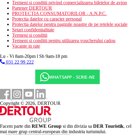
nisipos
Termeni si conditii privind comercializarea biletelor de avion
cu o trecere treptata printre corali
Partener DERTOUR
sezlonguri si umbrele gratuite
PROTECTIA CONSUMATORILOR - A.N.P.C.
bar pe plaja
Protectia datelor cu caracter personal
debarcaderul de la Hotelul Royal Brayka Beach
Protectia datelor pentru paginile noastre de pe retelele sociale
Setari confidentialitate
Activitati gratuite
Termeni si conditii
programe de animatie
Termeni si conditii pentru utilizarea voucherului cadou
programe de seara
Vacante in rate
discoteci de seara neregulate
tenis de masa
Lu - Vi 8am-20pm l Sb 9am-18 pm
biliard
031 22 99 222
volei pe plaja
petanque
fotbal
WHATSAPP - SCRIE-NE
fitness
aerobic
gimnastica acvatica
tenis (iluminat gratuit, echipament contra cost)
Copyright © 2026, DERTOUR
tobogan cu apa in Hotelul Royal Brayka alaturat
Activitati contra cost
centru SPA
sauna
Facem parte din
REWE Group
si din divizia sa
DER Touristik
, cel
baie de aburi
mai mare grup central-european din industria turismului.