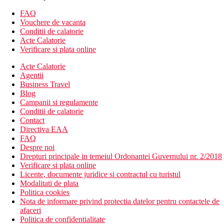
facilitatile de mai sus)
Camera dubla, Superioara: seif suplimentar, unele camere
FAQ
au vedere la mare
Vouchere de vacanta
Camera dubla, pe plaja: mai aproape de mare, seif
Conditii de calatorie
suplimentar, halat de baie si facilitati pentru prepararea de
Acte Calatorie
ceai si cafea, majoritatea camerelor au vedere la mare
Verificare si plata online
Camera de familie: 2 camere conectate printr-un hol
comun
Acte Calatorie
Agentii
Descrierea hotelului
Business Travel
hol de intrare cu receptie
Blog
restaurantul principal
Campanii si regulamente
restaurant cu peste si oriental (contra cost)
Conditii de calatorie
bar in receptie
Contact
bar langa piscina
Directiva EAA
Wi-Fi in hol (gratuit)
FAQ
magazine
Despre noi
sala de conferinta
Drepturi principale in temeiul Ordonantei Guvernului nr. 2/2018
piscina (sezlonguri si umbrele gratuite)
Verificare si plata online
piscina pentru copii cu tobogane
Licente, documente juridice si contractul cu turistul
loc de joaca
Modalitati de plata
mini club (pentru copii 6–12 ani)
Politica cookies
tobogan cu apa in Hotelul Royal Brayka alaturat
Nota de informare privind protectia datelor pentru contactele de
afaceri
Descrierea plajei
Politica de confidentialitate