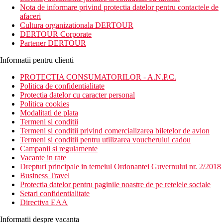
si echipa excelenta de animatie, vor contribui la relaxare
Nota de informare privind protectia datelor pentru contactele de
generala in timpul vacantei dumneavoastra. Recomandam
afaceri
hotelul clientilor de toate varstele.
Cultura organizationala DERTOUR
DERTOUR Corporate
Distanta
Partener DERTOUR
plaja: hotel situat langa plaja
aeroport: 42 km Marsa Alam
Informatii pentru clienti
posibilitati de cumparaturi: in hotel
PROTECTIA CONSUMATORILOR - A.N.P.C.
Descrierea camerei
Politica de confidentialitate
Camera standard
Protectia datelor cu caracter personal
Politica cookies
aer conditionat controlat individual
Modalitati de plata
telefon
Termeni si conditii
TV cu receptie satelit
Termeni si conditii privind comercializarea biletelor de avion
conexiune la internet (contra cost)
Termeni si conditii pentru utilizarea voucherului cadou
minibar (contra cost)
Campanii si regulamente
sanitare proprii (baie, uscator de par, toaleta)
Vacante in rate
seif
Drepturi principale in temeiul Ordonantei Guvernului nr. 2/2018
balcon sau terasa
Business Travel
Protectia datelor pentru paginile noastre de pe retelele sociale
Cazare contra cost
Setari confidentialitate
Directiva EAA
Garsoniera
Camera cu vedere la mare - acelasi echipament ca si camera
Informatii despre vacanta