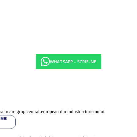
WHATSAPP - SCRIE-NE
iserie dulci
ste necesara rezervare
10.00-24.00), vin la pranz si cina
mai mare grup central-european din industria turismului.