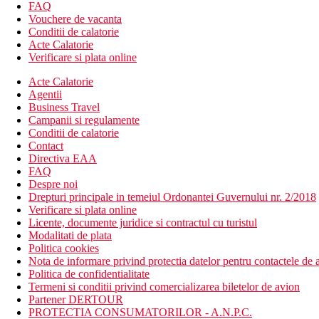
hol de intrare cu receptie
FAQ
restaurantul principal
Vouchere de vacanta
restaurant italian (1x per sejur gratuit, este necesara rezerv
Conditii de calatorie
bar in receptie
Acte Calatorie
bar langa piscina
Verificare si plata online
Wi-Fi in intreaga cladire (gratuit)
magazine
Acte Calatorie
coafor
Agentii
4 piscine (sezlonguri, umbrele si prosoape gratuite)
Business Travel
piscina pentru copii
Campanii si regulamente
loc de joaca
Conditii de calatorie
mini club
Contact
Directiva EAA
Descrierea plajei
FAQ
nisipos
Despre noi
intrarea in mare numai prin debarcader
Drepturi principale in temeiul Ordonantei Guvernului nr. 2/2018
sezlonguri, umbrele si prosoape gratuite
Verificare si plata online
bar pe plaja
Licente, documente juridice si contractul cu turistul
Modalitati de plata
Activitati sportive gratuite
Politica cookies
programe de animatie si programe de seara
Nota de informare privind protectia datelor pentru contactele de a
gimnastica acvatica
Politica de confidentialitate
petanque
Termeni si conditii privind comercializarea biletelor de avion
volei pe plaja
Partener DERTOUR
polo
PROTECTIA CONSUMATORILOR - A.N.P.C.