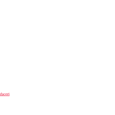
are)
faceri