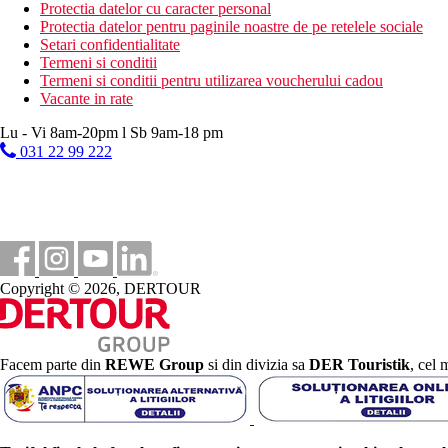
aerobic
Protectia datelor cu caracter personal
fitness
Protectia datelor pentru paginile noastre de pe retelele sociale
yoga
Setari confidentialitate
Termeni si conditii
Activitati sportive contra cost
Termeni si conditii pentru utilizarea voucherului cadou
centru SPA
Vacante in rate
sauna
jacuzzi
Lu - Vi 8am-20pm l Sb 9am-18 pm
hamam
031 22 99 222
centru de scufundari
Mese
All Inclusive
Mic dejun, pranz si cina tip bufet
Gustare
In timpul zilei, o gustare usoara, cafea, ceai, produse de pat
Restaurant a la carte (italian) - 1 x pe saptamana gratuit, e
Copyright © 2026, DERTOUR
Bauturi alcoolice si nealcoolice alese de productie locala (
Categoria oficiala
5 stele
Facem parte din
REWE Group
si din divizia sa
DER Touristik
, cel 
Distanţe
19 km