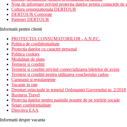
Nota de informare privind protectia datelor pentru contactele de a
Aceasta statiune cu un design modern, inspirat din mediul local, va 
Cultura organizationala DERTOUR
DERTOUR Corporate
Distanta
Partener DERTOUR
plaja: in apropiere
aeroport: 53 km Marsa Alam, 160 km Hurghada
Informatii pentru clienti
centru: 19 km
PROTECTIA CONSUMATORILOR - A.N.P.C.
Descrierea camerei
Politica de confidentialitate
Camera dubla, superioara, vedere la gradina
Protectia datelor cu caracter personal
aer conditionat controlat individual
Politica cookies
telefon
Modalitati de plata
TV cu receptie satelit
Termeni si conditii
minibar (contra cost)
Termeni si conditii privind comercializarea biletelor de avion
set pentru prepararea ceaiului si cafelei
Termeni si conditii pentru utilizarea voucherului cadou
baie/toaleta (uscator de par)
Campanii si regulamente
seif (gratuit)
Vacante in rate
balcon sau terasa
Drepturi principale in temeiul Ordonantei Guvernului nr. 2/2018
Alte tipuri de camere
(daca nu se specifica altfel, camerele au fa
Business Travel
Camera dubla, superioara, vedere la mare
Protectia datelor pentru paginile noastre de pe retelele sociale
Camera dubla, superioara, pe plaja: camere situate mai apr
Setari confidentialitate
Camera de familie, vedere la mare: 2 camere comunicante
Directiva EAA
Camera de familie, pe malul marii: 2 camere comunicante, 
Informatii despre vacanta
Descrierea hotelului